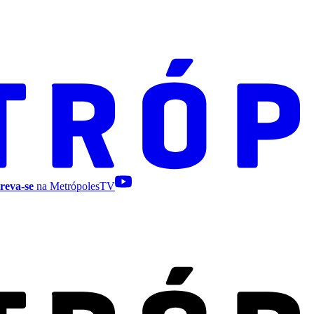
reva-se
na MetrópolesTV