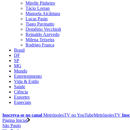
Mirelle Pinheiro
Tácio Lorran
Manoela Alcântara
Lucas Pasin
Tiago Pavinatto
Demétrio Vecchioli
Reinaldo Azevedo
Milena Teixeira
Rodrigo França
Brasil
DF
SP
MG
Mundo
Entretenimento
Vida & Estilo
Saúde
Ciência
Esportes
Especiais
Inscreva-se no canal
MetrópolesTV no
YouTube
MetrópolesTV
Insc
Página Inicial
São Paulo