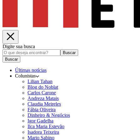
Digite sua busca
Buscar
Buscar
Últimas notícias
Colunistas
Lilian Tahan
Blog do Noblat
Carlos Carone
Andreza Matais
Claudia Meireles
Fábia Oliveira
Dinheiro & Negócios
Igor Gadelha
Ilca Maria Estevão
Isadora Teixeira
Mario Sabino