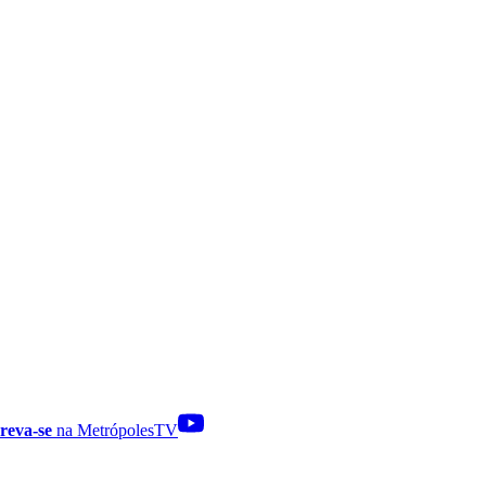
reva-se
na MetrópolesTV