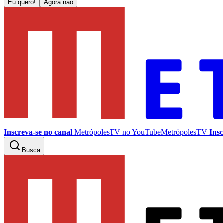
Eu quero!
Agora não
Inscreva-se no canal
MetrópolesTV no
YouTube
MetrópolesTV
Insc
Busca