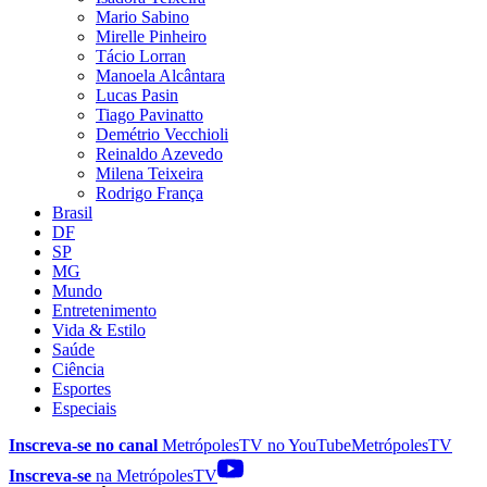
Mario Sabino
Mirelle Pinheiro
Tácio Lorran
Manoela Alcântara
Lucas Pasin
Tiago Pavinatto
Demétrio Vecchioli
Reinaldo Azevedo
Milena Teixeira
Rodrigo França
Brasil
DF
SP
MG
Mundo
Entretenimento
Vida & Estilo
Saúde
Ciência
Esportes
Especiais
Inscreva-se no canal
MetrópolesTV no
YouTube
MetrópolesTV
Inscreva-se
na MetrópolesTV