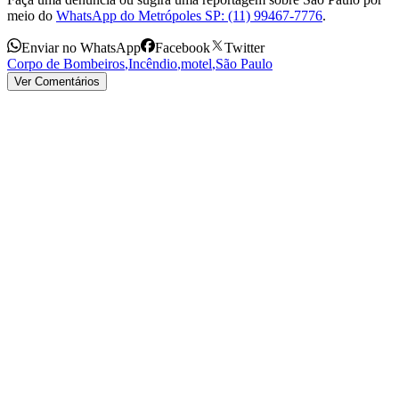
meio do
WhatsApp do Metrópoles SP: (11) 99467-7776
.
Enviar no WhatsApp
Facebook
Twitter
Corpo de Bombeiros
,
Incêndio
,
motel
,
São Paulo
Ver Comentários