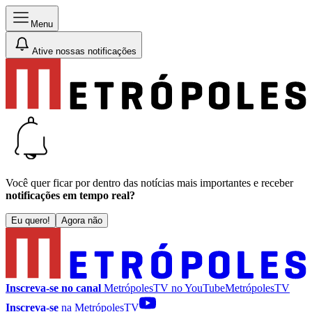
Menu
Ative nossas notificações
Você quer ficar por dentro das notícias mais importantes e receber
notificações em tempo real?
Eu quero!
Agora não
Inscreva-se no canal
MetrópolesTV no
YouTube
MetrópolesTV
Inscreva-se
na MetrópolesTV