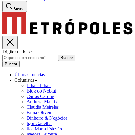
Busca
Digite sua busca
Buscar
Buscar
Últimas notícias
Colunistas
Lilian Tahan
Blog do Noblat
Carlos Carone
Andreza Matais
Claudia Meireles
Fábia Oliveira
Dinheiro & Negócios
Igor Gadelha
Ilca Maria Estevão
Isadora Teixeira