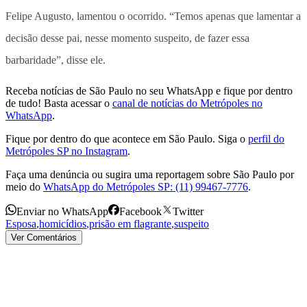
Felipe Augusto, lamentou o ocorrido. “Temos apenas que lamentar a
decisão desse pai, nesse momento suspeito, de fazer essa
barbaridade”, disse ele.
Receba notícias de São Paulo no seu WhatsApp e fique por dentro
de tudo! Basta acessar o
canal de notícias do Metrópoles no
WhatsApp
.
Fique por dentro do que acontece em São Paulo. Siga o
perfil do
Metrópoles SP no Instagram
.
Faça uma denúncia ou sugira uma reportagem sobre São Paulo por
meio do
WhatsApp do Metrópoles SP: (11) 99467-7776
.
Enviar no WhatsApp
Facebook
Twitter
Esposa
,
homicídios
,
prisão em flagrante
,
suspeito
Ver Comentários