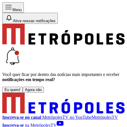
Menu
Ative nossas notificações
Você quer ficar por dentro das notícias mais importantes e receber
notificações em tempo real?
Eu quero!
Agora não
Inscreva-se no canal
MetrópolesTV no
YouTube
MetrópolesTV
Inscreva-se
na MetrópolesTV