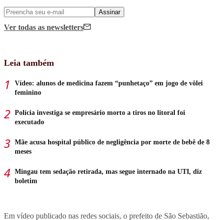
Assinar
Ver todas
as newsletters
Leia também
Vídeo: alunos de medicina fazem “punhetaço” em jogo de vôlei
feminino
Polícia investiga se empresário morto a tiros no litoral foi
executado
Mãe acusa hospital público de negligência por morte de bebê de 8
meses
Mingau tem sedação retirada, mas segue internado na UTI, diz
boletim
Em vídeo publicado nas redes sociais, o prefeito de São Sebastião,