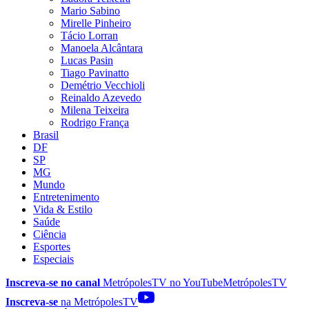
Mario Sabino
Mirelle Pinheiro
Tácio Lorran
Manoela Alcântara
Lucas Pasin
Tiago Pavinatto
Demétrio Vecchioli
Reinaldo Azevedo
Milena Teixeira
Rodrigo França
Brasil
DF
SP
MG
Mundo
Entretenimento
Vida & Estilo
Saúde
Ciência
Esportes
Especiais
Inscreva-se no canal
MetrópolesTV no
YouTube
MetrópolesTV
Inscreva-se
na MetrópolesTV