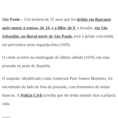
São Paulo –
Um homem de 55 anos que foi
detido em flagrante
após matar a esposa, de 34, e o filho, de 8
, a facadas,
em São
Sebastião, no litoral norte de São Paulo,
teve a prisão convertida
em preventiva nesta segunda-feira (18/9).
O crime ocorreu na madrugada do último sábado (16/9), em uma
pousada na praia de Juquehy.
O suspeito, identificado como Anderson Paro Soares Monteiro, foi
encontrado do lado de fora da pousada, com ferimentos de armas
brancas. A
Polícia Civil
acredita que ele tenha tentado tirar a própria
vida.