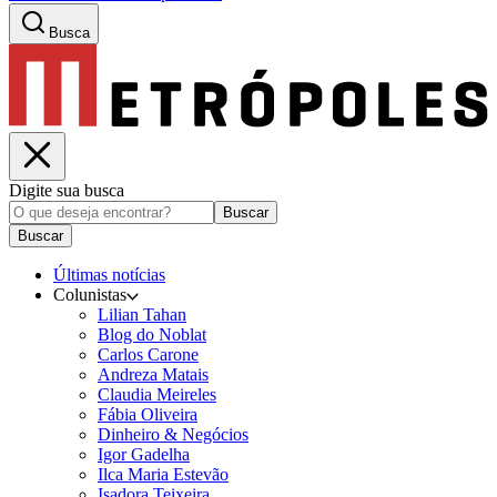
Busca
Digite sua busca
Buscar
Buscar
Últimas notícias
Colunistas
Lilian Tahan
Blog do Noblat
Carlos Carone
Andreza Matais
Claudia Meireles
Fábia Oliveira
Dinheiro & Negócios
Igor Gadelha
Ilca Maria Estevão
Isadora Teixeira