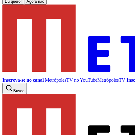
Eu quero!
Agora não
Inscreva-se no canal
MetrópolesTV no
YouTube
MetrópolesTV
Insc
Busca