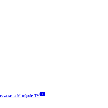
reva-se
na MetrópolesTV