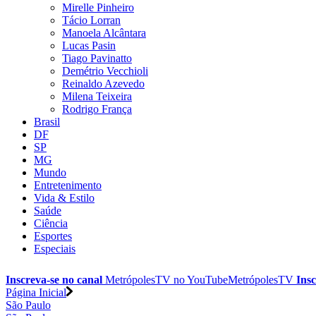
Mirelle Pinheiro
Tácio Lorran
Manoela Alcântara
Lucas Pasin
Tiago Pavinatto
Demétrio Vecchioli
Reinaldo Azevedo
Milena Teixeira
Rodrigo França
Brasil
DF
SP
MG
Mundo
Entretenimento
Vida & Estilo
Saúde
Ciência
Esportes
Especiais
Inscreva-se no canal
MetrópolesTV no
YouTube
MetrópolesTV
Insc
Página Inicial
São Paulo