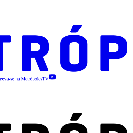
reva-se
na MetrópolesTV