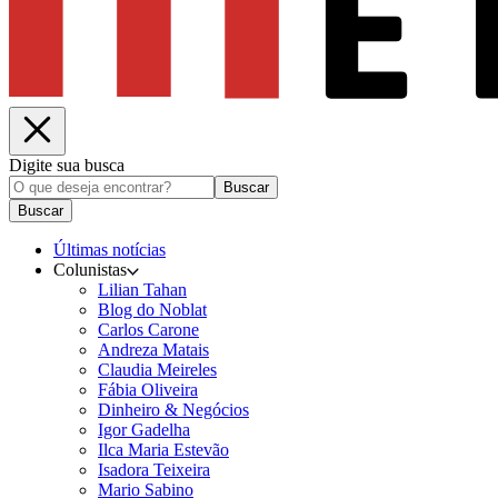
Digite sua busca
Buscar
Buscar
Últimas notícias
Colunistas
Lilian Tahan
Blog do Noblat
Carlos Carone
Andreza Matais
Claudia Meireles
Fábia Oliveira
Dinheiro & Negócios
Igor Gadelha
Ilca Maria Estevão
Isadora Teixeira
Mario Sabino