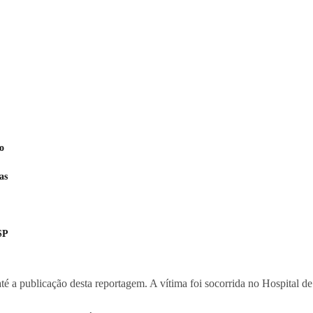
o
as
SP
té a publicação desta reportagem. A vítima foi socorrida no Hospital d