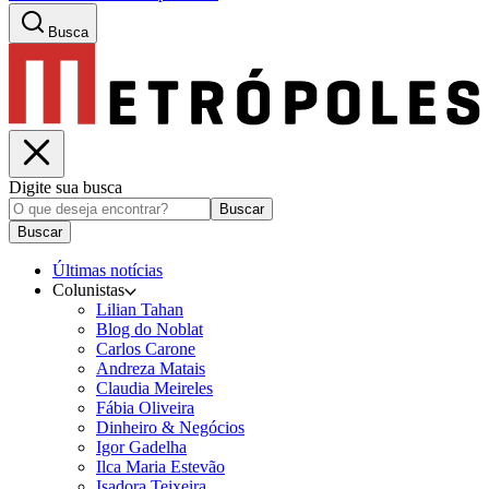
Busca
Digite sua busca
Buscar
Buscar
Últimas notícias
Colunistas
Lilian Tahan
Blog do Noblat
Carlos Carone
Andreza Matais
Claudia Meireles
Fábia Oliveira
Dinheiro & Negócios
Igor Gadelha
Ilca Maria Estevão
Isadora Teixeira