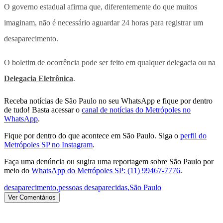
O governo estadual afirma que, diferentemente do que muitos
imaginam, não é necessário aguardar 24 horas para registrar um
desaparecimento.
O boletim de ocorrência pode ser feito em qualquer delegacia ou na
Delegacia Eletrônica
.
Receba notícias de São Paulo no seu WhatsApp e fique por dentro
de tudo! Basta acessar o
canal de notícias do Metrópoles no
WhatsApp
.
Fique por dentro do que acontece em São Paulo. Siga o
perfil do
Metrópoles SP no Instagram
.
Faça uma denúncia ou sugira uma reportagem sobre São Paulo por
meio do
WhatsApp do Metrópoles SP: (11) 99467-7776
.
desaparecimento
,
pessoas desaparecidas
,
São Paulo
Ver Comentários