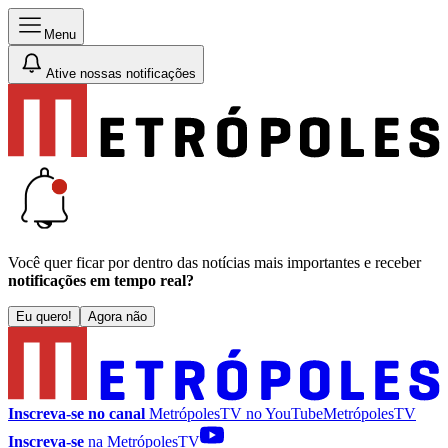
Menu
Ative nossas notificações
Você quer ficar por dentro das notícias mais importantes e receber
notificações em tempo real?
Eu quero!
Agora não
Inscreva-se no canal
MetrópolesTV no
YouTube
MetrópolesTV
Inscreva-se
na MetrópolesTV