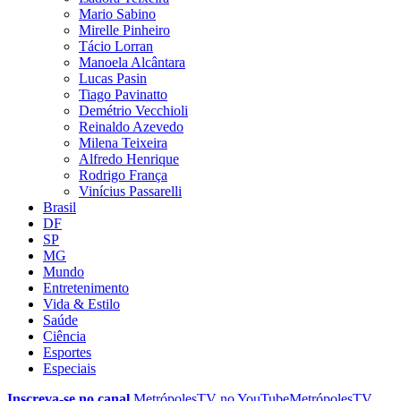
Mario Sabino
Mirelle Pinheiro
Tácio Lorran
Manoela Alcântara
Lucas Pasin
Tiago Pavinatto
Demétrio Vecchioli
Reinaldo Azevedo
Milena Teixeira
Alfredo Henrique
Rodrigo França
Vinícius Passarelli
Brasil
DF
SP
MG
Mundo
Entretenimento
Vida & Estilo
Saúde
Ciência
Esportes
Especiais
Inscreva-se no canal
MetrópolesTV no
YouTube
MetrópolesTV