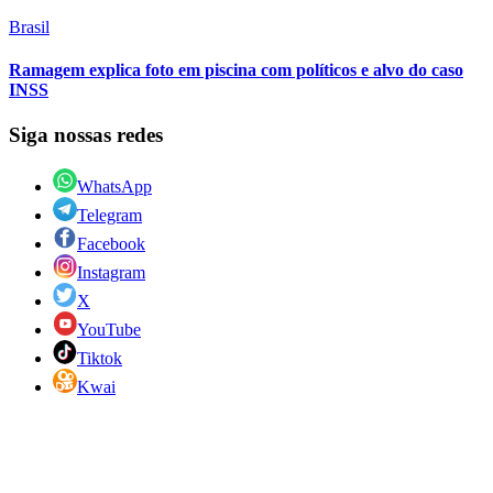
Brasil
Ramagem explica foto em piscina com políticos e alvo do caso
INSS
Siga nossas redes
WhatsApp
Telegram
Facebook
Instagram
X
YouTube
Tiktok
Kwai