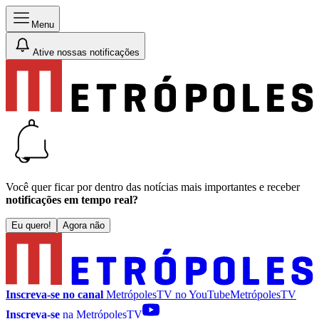
Menu
Ative nossas notificações
Você quer ficar por dentro das notícias mais importantes e receber
notificações em tempo real?
Eu quero!
Agora não
Inscreva-se no canal
MetrópolesTV no
YouTube
MetrópolesTV
Inscreva-se
na MetrópolesTV