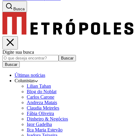
Busca
Digite sua busca
Buscar
Buscar
Últimas notícias
Colunistas
Lilian Tahan
Blog do Noblat
Carlos Carone
Andreza Matais
Claudia Meireles
Fábia Oliveira
Dinheiro & Negócios
Igor Gadelha
Ilca Maria Estevão
Isadora Teixeira