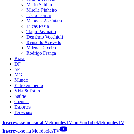
Mario Sabino
Mirelle Pinheiro
Tácio Lorran
Manoela Alcântara
Lucas Pasin
Tiago Pavinatto
Demétrio Vecchioli
Reinaldo Azevedo
Milena Teixeira
Rodrigo França
Brasil
DF
SP
MG
Mundo
Entretenimento
Vida & Estilo
Saúde
Ciência
Esportes
Especiais
Inscreva-se no canal
MetrópolesTV no
YouTube
MetrópolesTV
Inscreva-se
na MetrópolesTV