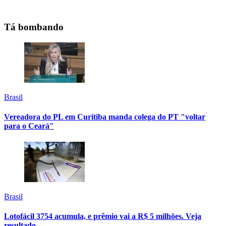
Tá bombando
Brasil
Vereadora do PL em Curitiba manda colega do PT "voltar
para o Ceará"
Brasil
Lotofácil 3754 acumula, e prêmio vai a R$ 5 milhões. Veja
resultado