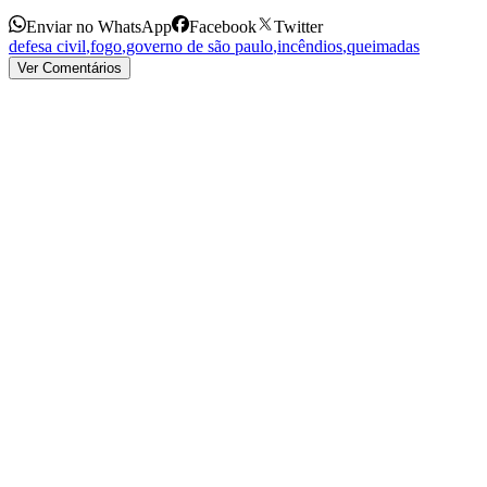
Enviar no WhatsApp
Facebook
Twitter
defesa civil
,
fogo
,
governo de são paulo
,
incêndios
,
queimadas
Ver Comentários