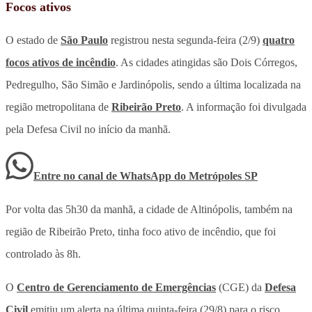
Focos ativos
O estado de
São Paulo
registrou nesta segunda-feira (2/9)
quatro
focos ativos de incêndio
. As cidades atingidas são Dois Córregos,
Pedregulho, São Simão e Jardinópolis, sendo a última localizada na
região metropolitana de
Ribeirão Preto
. A informação foi divulgada
pela Defesa Civil no início da manhã.
Entre no canal de WhatsApp
do
Metrópoles SP
Por volta das 5h30 da manhã, a cidade de Altinópolis, também na
região de Ribeirão Preto, tinha foco ativo de incêndio, que foi
controlado às 8h.
O
Centro de Gerenciamento de Emergências
(CGE) da
Defesa
Civil
emitiu um alerta na última quinta-feira (29/8) para o risco