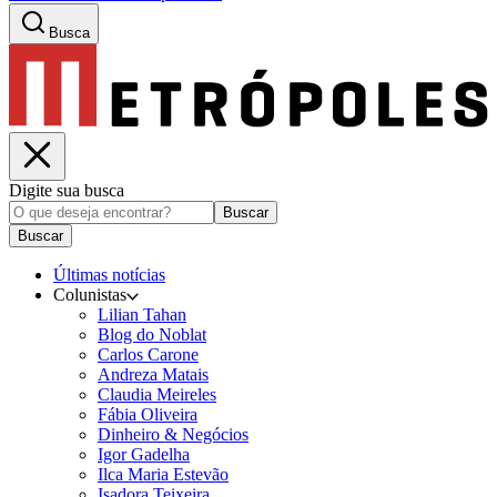
Busca
Digite sua busca
Buscar
Buscar
Últimas notícias
Colunistas
Lilian Tahan
Blog do Noblat
Carlos Carone
Andreza Matais
Claudia Meireles
Fábia Oliveira
Dinheiro & Negócios
Igor Gadelha
Ilca Maria Estevão
Isadora Teixeira