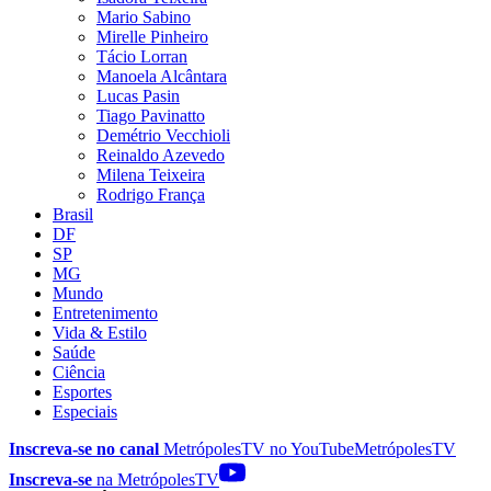
Mario Sabino
Mirelle Pinheiro
Tácio Lorran
Manoela Alcântara
Lucas Pasin
Tiago Pavinatto
Demétrio Vecchioli
Reinaldo Azevedo
Milena Teixeira
Rodrigo França
Brasil
DF
SP
MG
Mundo
Entretenimento
Vida & Estilo
Saúde
Ciência
Esportes
Especiais
Inscreva-se no canal
MetrópolesTV no
YouTube
MetrópolesTV
Inscreva-se
na MetrópolesTV