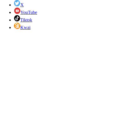
X
YouTube
Tiktok
Kwai