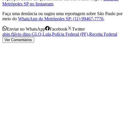
Metrópoles SP no Instagram
.
Faça uma denúncia ou sugira uma reportagem sobre São Paulo por
meio do
WhatsApp do Metrópoles SP: (11) 99467-7776
.
Enviar no WhatsApp
Facebook
Twitter
abin
,
flávio dino
,
GLO
,
Lula
,
Polícia Federal (PF)
,
Receita Federal
Ver Comentários