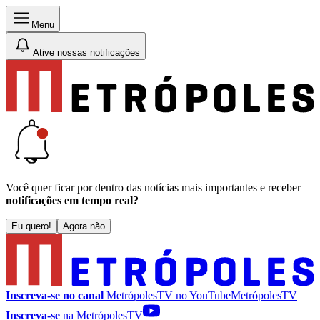
Menu
Ative nossas notificações
Você quer ficar por dentro das notícias mais importantes e receber
notificações em tempo real?
Eu quero!
Agora não
Inscreva-se no canal
MetrópolesTV no
YouTube
MetrópolesTV
Inscreva-se
na MetrópolesTV