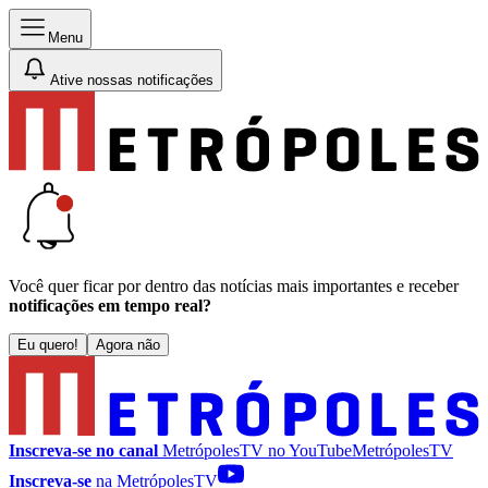
Menu
Ative nossas notificações
Você quer ficar por dentro das notícias mais importantes e receber
notificações em tempo real?
Eu quero!
Agora não
Inscreva-se no canal
MetrópolesTV no
YouTube
MetrópolesTV
Inscreva-se
na MetrópolesTV