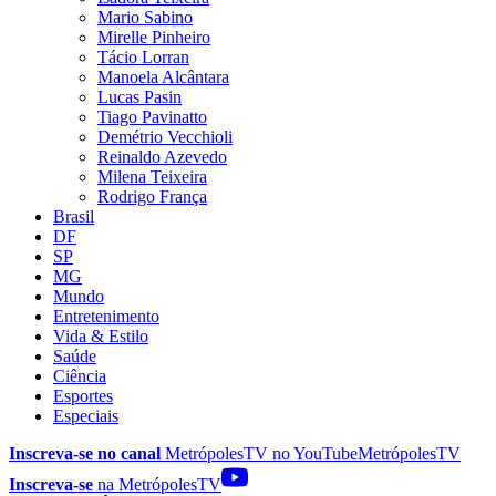
Mario Sabino
Mirelle Pinheiro
Tácio Lorran
Manoela Alcântara
Lucas Pasin
Tiago Pavinatto
Demétrio Vecchioli
Reinaldo Azevedo
Milena Teixeira
Rodrigo França
Brasil
DF
SP
MG
Mundo
Entretenimento
Vida & Estilo
Saúde
Ciência
Esportes
Especiais
Inscreva-se no canal
MetrópolesTV no
YouTube
MetrópolesTV
Inscreva-se
na MetrópolesTV