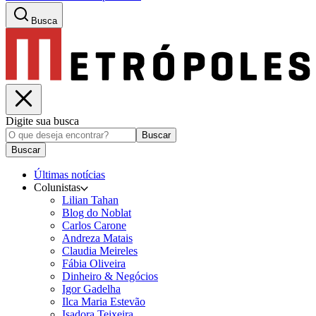
Busca
Digite sua busca
Buscar
Buscar
Últimas notícias
Colunistas
Lilian Tahan
Blog do Noblat
Carlos Carone
Andreza Matais
Claudia Meireles
Fábia Oliveira
Dinheiro & Negócios
Igor Gadelha
Ilca Maria Estevão
Isadora Teixeira