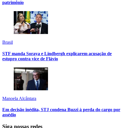
patrimônio
Brasil
STF manda Soraya e Lindbergh explicarem acusação de
estupro contra vice de Flávio
Manoela Alcântara
Em decisão inédita, STJ condena Buzzi à perda do cargo por
assédio
Siga nossas redes