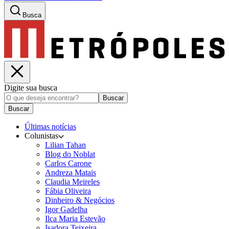
Busca
Digite sua busca
Buscar
Buscar
Últimas notícias
Colunistas
Lilian Tahan
Blog do Noblat
Carlos Carone
Andreza Matais
Claudia Meireles
Fábia Oliveira
Dinheiro & Negócios
Igor Gadelha
Ilca Maria Estevão
Isadora Teixeira