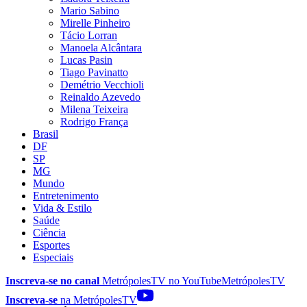
Mario Sabino
Mirelle Pinheiro
Tácio Lorran
Manoela Alcântara
Lucas Pasin
Tiago Pavinatto
Demétrio Vecchioli
Reinaldo Azevedo
Milena Teixeira
Rodrigo França
Brasil
DF
SP
MG
Mundo
Entretenimento
Vida & Estilo
Saúde
Ciência
Esportes
Especiais
Inscreva-se no canal
MetrópolesTV no
YouTube
MetrópolesTV
Inscreva-se
na MetrópolesTV