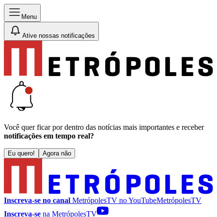
Menu
Ative nossas notificações
Você quer ficar por dentro das notícias mais importantes e receber
notificações em tempo real?
Eu quero!
Agora não
Inscreva-se no canal
MetrópolesTV no
YouTube
MetrópolesTV
Inscreva-se
na MetrópolesTV