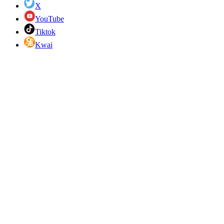
X
YouTube
Tiktok
Kwai