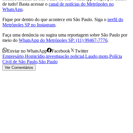
de tudo! Basta acessar o
canal de notícias do Metrópoles no
WhatsApp
.
Fique por dentro do que acontece em São Paulo. Siga o
perfil do
Metrópoles SP no Instagram
.
Faça uma denúncia ou sugira uma reportagem sobre São Paulo por
meio do
WhatsApp do Metrópoles SP: (11) 99467-7776
.
Enviar no WhatsApp
Facebook
Twitter
Empresário
,
Homicídio
,
investigação policial
,
Laudo
,
moto
,
Polícia
Civil de São Paulo
,
São Paulo
Ver Comentários