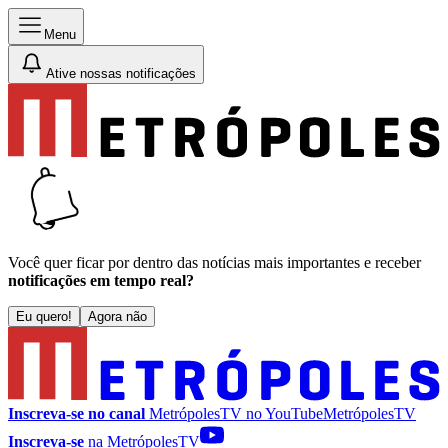
Menu
Ative nossas notificações
Você quer ficar por dentro das notícias mais importantes e receber
notificações em tempo real?
Eu quero!
Agora não
Inscreva-se no canal
MetrópolesTV no
YouTube
MetrópolesTV
Inscreva-se
na MetrópolesTV