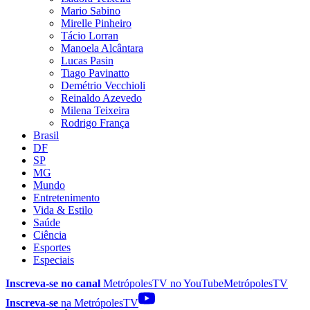
Mario Sabino
Mirelle Pinheiro
Tácio Lorran
Manoela Alcântara
Lucas Pasin
Tiago Pavinatto
Demétrio Vecchioli
Reinaldo Azevedo
Milena Teixeira
Rodrigo França
Brasil
DF
SP
MG
Mundo
Entretenimento
Vida & Estilo
Saúde
Ciência
Esportes
Especiais
Inscreva-se no canal
MetrópolesTV no
YouTube
MetrópolesTV
Inscreva-se
na MetrópolesTV