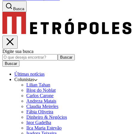
Busca
Digite sua busca
Buscar
Buscar
Últimas notícias
Colunistas
Lilian Tahan
Blog do Noblat
Carlos Carone
Andreza Matais
Claudia Meireles
Fábia Oliveira
Dinheiro & Negócios
Igor Gadelha
Ilca Maria Estevão
Isadora Teixeira