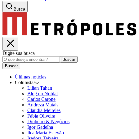
Busca
Digite sua busca
Buscar
Buscar
Últimas notícias
Colunistas
Lilian Tahan
Blog do Noblat
Carlos Carone
Andreza Matais
Claudia Meireles
Fábia Oliveira
Dinheiro & Negócios
Igor Gadelha
Ilca Maria Estevão
Isadora Teixeira