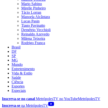
Mario Sabino
Mirelle Pinheiro
Tácio Lorran
Manoela Alcântara
Lucas Pasin
Tiago Pavinatto
Demétrio Vecchioli
Reinaldo Azevedo
Milena Teixeira
Rodrigo França
Brasil
DF
SP
MG
Mundo
Entretenimento
Vida & Estilo
Saúde
Ciência
Esportes
Especiais
Inscreva-se no canal
MetrópolesTV no
YouTube
MetrópolesTV
Inscreva-se
na MetrópolesTV