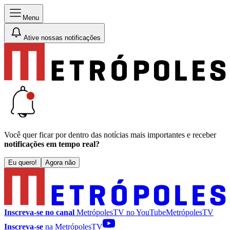
Menu
Ative nossas notificações
Você quer ficar por dentro das notícias mais importantes e receber
notificações em tempo real?
Eu quero!
Agora não
Inscreva-se no canal
MetrópolesTV no
YouTube
MetrópolesTV
Inscreva-se
na MetrópolesTV