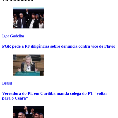
Igor Gadelha
PGR pede à PF diligências sobre denúncia contra vice de Flávio
Brasil
Vereadora do PL em Curitiba manda colega do PT "voltar
para o Ceará"