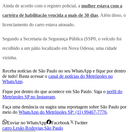
Ainda de acordo com o registro policial, a
mulher estava com a
carteira de habilitação vencida a mais de 30 dias
. Além disso, o
licenciamento do carro estava atrasado.
Segundo a Secretaria da Segurança Pública (SSP0, o veículo foi
recolhido a um pátio localizado em Nova Odessa, uma cidade
vizinha.
Receba notícias de São Paulo no seu WhatsApp e fique por dentro
de tudo! Basta acessar o
canal de notícias do Metrópoles no
WhatsApp
.
Fique por dentro do que acontece em São Paulo. Siga o
perfil do
Metrópoles SP no Instagram
.
Faça uma denúncia ou sugira uma reportagem sobre São Paulo por
meio do
WhatsApp do Metrópoles SP: (11) 99467-7776
.
Enviar no WhatsApp
Facebook
Twitter
carro
,
Lesão
,
Rodovias
,
São Paulo