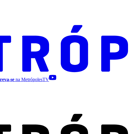
reva-se
na MetrópolesTV