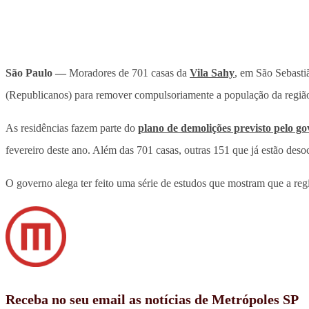
São Paulo —
Moradores de 701 casas da
Vila Sahy
, em São Sebastiã
(Republicanos) para remover compulsoriamente a população da regiã
As residências fazem parte do
plano de demolições previsto pelo go
fevereiro deste ano. Além das 701 casas, outras 151 que já estão de
O governo alega ter feito uma série de estudos que mostram que a reg
Receba no seu email as notícias de Metrópoles SP