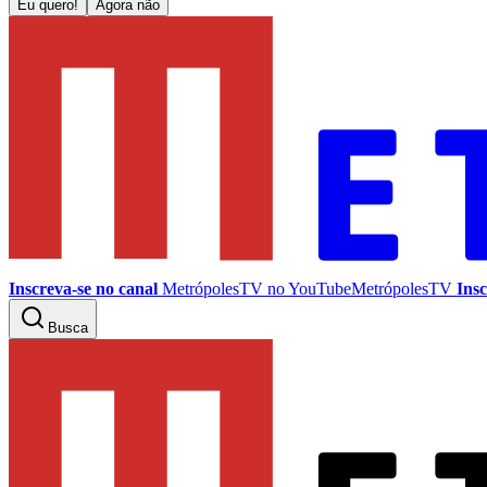
Eu quero!
Agora não
Inscreva-se no canal
MetrópolesTV no
YouTube
MetrópolesTV
Insc
Busca