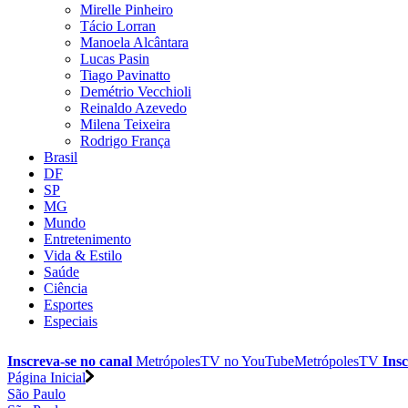
Mirelle Pinheiro
Tácio Lorran
Manoela Alcântara
Lucas Pasin
Tiago Pavinatto
Demétrio Vecchioli
Reinaldo Azevedo
Milena Teixeira
Rodrigo França
Brasil
DF
SP
MG
Mundo
Entretenimento
Vida & Estilo
Saúde
Ciência
Esportes
Especiais
Inscreva-se no canal
MetrópolesTV no
YouTube
MetrópolesTV
Insc
Página Inicial
São Paulo