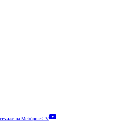
reva-se
na MetrópolesTV