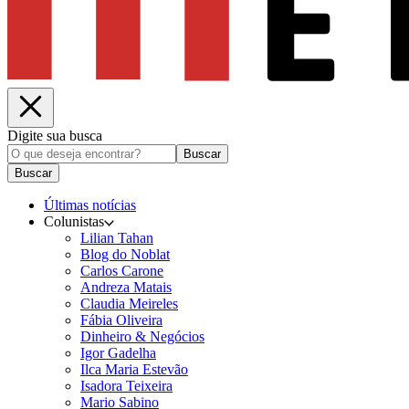
Digite sua busca
Buscar
Buscar
Últimas notícias
Colunistas
Lilian Tahan
Blog do Noblat
Carlos Carone
Andreza Matais
Claudia Meireles
Fábia Oliveira
Dinheiro & Negócios
Igor Gadelha
Ilca Maria Estevão
Isadora Teixeira
Mario Sabino