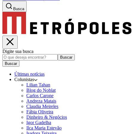
Busca
Digite sua busca
Buscar
Buscar
Últimas notícias
Colunistas
Lilian Tahan
Blog do Noblat
Carlos Carone
Andreza Matais
Claudia Meireles
Fábia Oliveira
Dinheiro & Negócios
Igor Gadelha
Ilca Maria Estevão
Isadora Teixeira