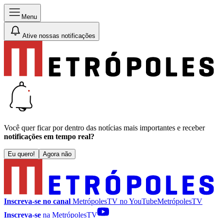
Menu
Ative nossas notificações
Você quer ficar por dentro das notícias mais importantes e receber
notificações em tempo real?
Eu quero!
Agora não
Inscreva-se no canal
MetrópolesTV no
YouTube
MetrópolesTV
Inscreva-se
na MetrópolesTV