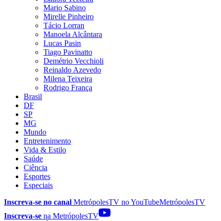
Mario Sabino
Mirelle Pinheiro
Tácio Lorran
Manoela Alcântara
Lucas Pasin
Tiago Pavinatto
Demétrio Vecchioli
Reinaldo Azevedo
Milena Teixeira
Rodrigo França
Brasil
DF
SP
MG
Mundo
Entretenimento
Vida & Estilo
Saúde
Ciência
Esportes
Especiais
Inscreva-se no canal
MetrópolesTV no
YouTube
MetrópolesTV
Inscreva-se
na MetrópolesTV