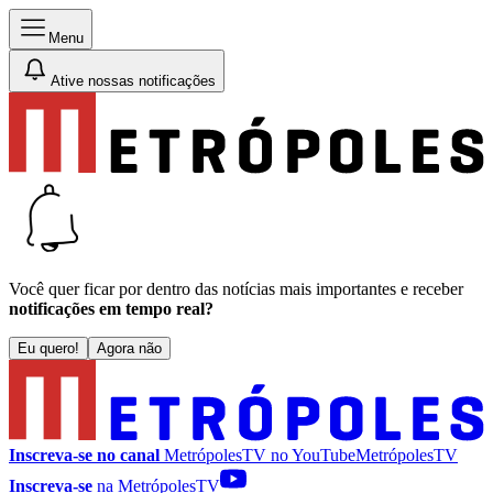
Menu
Ative nossas notificações
Você quer ficar por dentro das notícias mais importantes e receber
notificações em tempo real?
Eu quero!
Agora não
Inscreva-se no canal
MetrópolesTV no
YouTube
MetrópolesTV
Inscreva-se
na MetrópolesTV