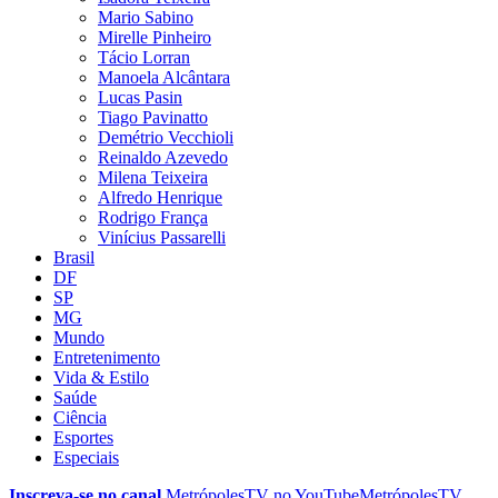
Mario Sabino
Mirelle Pinheiro
Tácio Lorran
Manoela Alcântara
Lucas Pasin
Tiago Pavinatto
Demétrio Vecchioli
Reinaldo Azevedo
Milena Teixeira
Alfredo Henrique
Rodrigo França
Vinícius Passarelli
Brasil
DF
SP
MG
Mundo
Entretenimento
Vida & Estilo
Saúde
Ciência
Esportes
Especiais
Inscreva-se no canal
MetrópolesTV no
YouTube
MetrópolesTV