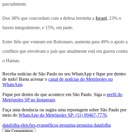
parcialmente.
Dos 38% que concordam com a defesa irrestrita a
Israel
, 23% o
fazem integralmente, e 15%, em parte.
Entre fiéis que votaram em Bolsonaro, aumenta para 49% o apoio a
conflitos que envolvam o país que atualmente está em guerra contra
o Hamas.
Receba notícias de São Paulo no seu WhatsApp e fique por dentro
de tudo! Basta acessar o
canal de notícias do Metrópoles no
WhatsApp
.
Fique por dentro do que acontece em São Paulo. Siga o
perfil do
Metrópoles SP no Instagram
.
Faça uma denúncia ou sugira uma reportagem sobre São Paulo por
meio do
WhatsApp do Metrópoles SP: (11) 99467-7776
.
datafolha
,
eleições
,
evangélicos
,
pesquisa
,
pesquisa datafolha
Ver Comentários