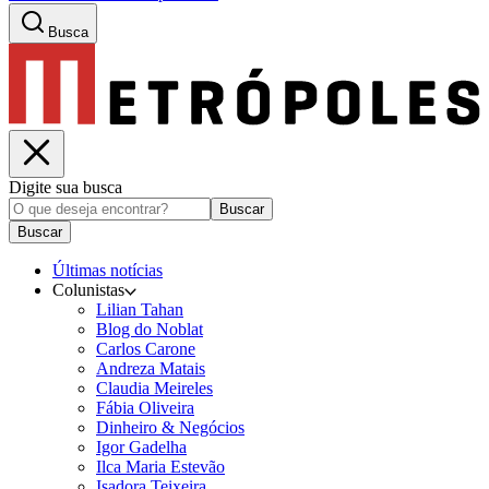
Busca
Digite sua busca
Buscar
Buscar
Últimas notícias
Colunistas
Lilian Tahan
Blog do Noblat
Carlos Carone
Andreza Matais
Claudia Meireles
Fábia Oliveira
Dinheiro & Negócios
Igor Gadelha
Ilca Maria Estevão
Isadora Teixeira