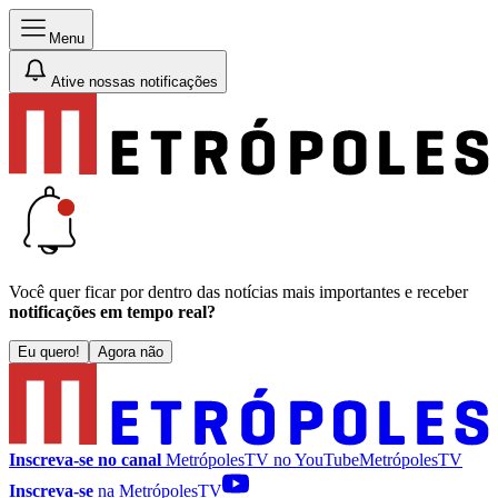
Menu
Ative nossas notificações
Você quer ficar por dentro das notícias mais importantes e receber
notificações em tempo real?
Eu quero!
Agora não
Inscreva-se no canal
MetrópolesTV no
YouTube
MetrópolesTV
Inscreva-se
na MetrópolesTV