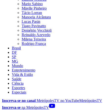
Mario Sabino
Mirelle Pinheiro
Tácio Lorran
Manoela Alcântara
Lucas Pasin
Tiago Pavinatto
Demétrio Vecchioli
Reinaldo Azevedo
Milena Teixeira
Rodrigo França
Brasil
DF
SP
MG
Mundo
Entretenimento
Vida & Estilo
Saúde
Ciência
Esportes
Especiais
Inscreva-se no canal
MetrópolesTV no
YouTube
MetrópolesTV
Inscreva-se
na MetrópolesTV