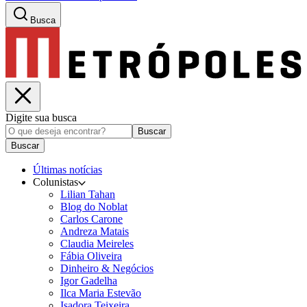
Busca
Digite sua busca
Buscar
Buscar
Últimas notícias
Colunistas
Lilian Tahan
Blog do Noblat
Carlos Carone
Andreza Matais
Claudia Meireles
Fábia Oliveira
Dinheiro & Negócios
Igor Gadelha
Ilca Maria Estevão
Isadora Teixeira