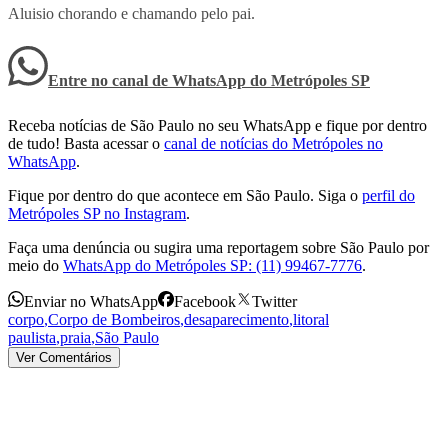
Aluisio chorando e chamando pelo pai.
Entre no canal de WhatsApp
do
Metrópoles SP
Receba notícias de São Paulo no seu WhatsApp e fique por dentro
de tudo! Basta acessar o
canal de notícias do Metrópoles no
WhatsApp
.
Fique por dentro do que acontece em São Paulo. Siga o
perfil do
Metrópoles SP no Instagram
.
Faça uma denúncia ou sugira uma reportagem sobre São Paulo por
meio do
WhatsApp do Metrópoles SP: (11) 99467-7776
.
Enviar no WhatsApp
Facebook
Twitter
corpo
,
Corpo de Bombeiros
,
desaparecimento
,
litoral
paulista
,
praia
,
São Paulo
Ver Comentários