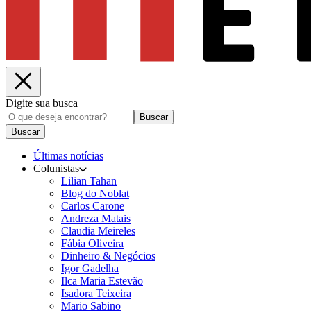
Digite sua busca
Buscar
Buscar
Últimas notícias
Colunistas
Lilian Tahan
Blog do Noblat
Carlos Carone
Andreza Matais
Claudia Meireles
Fábia Oliveira
Dinheiro & Negócios
Igor Gadelha
Ilca Maria Estevão
Isadora Teixeira
Mario Sabino