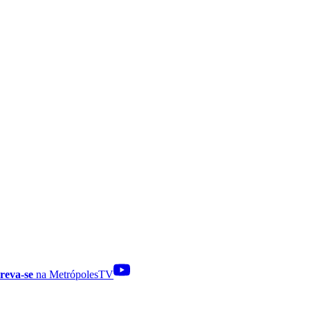
reva-se
na MetrópolesTV