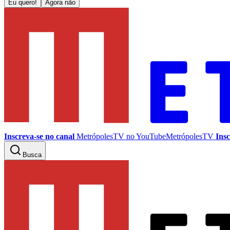
Eu quero!
Agora não
Inscreva-se no canal
MetrópolesTV no
YouTube
MetrópolesTV
Insc
Busca