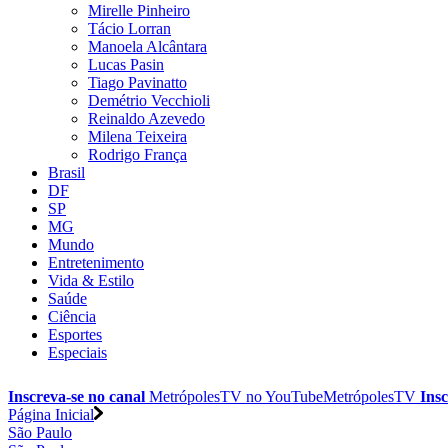
Mirelle Pinheiro
Tácio Lorran
Manoela Alcântara
Lucas Pasin
Tiago Pavinatto
Demétrio Vecchioli
Reinaldo Azevedo
Milena Teixeira
Rodrigo França
Brasil
DF
SP
MG
Mundo
Entretenimento
Vida & Estilo
Saúde
Ciência
Esportes
Especiais
Inscreva-se no canal
MetrópolesTV no
YouTube
MetrópolesTV
Insc
Página Inicial
São Paulo