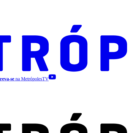
reva-se
na MetrópolesTV