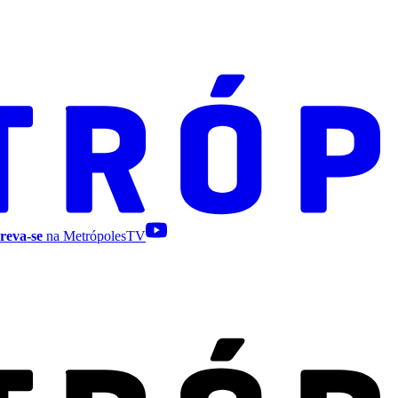
reva-se
na MetrópolesTV