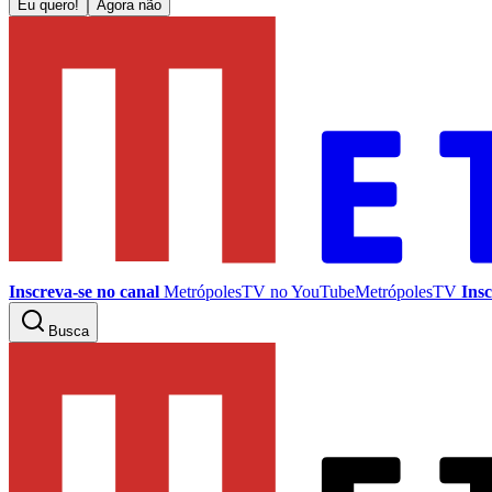
Eu quero!
Agora não
Inscreva-se no canal
MetrópolesTV no
YouTube
MetrópolesTV
Insc
Busca