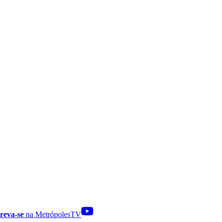
reva-se
na MetrópolesTV