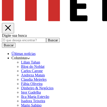
Digite sua busca
Buscar
Buscar
Últimas notícias
Colunistas
Lilian Tahan
Blog do Noblat
Carlos Carone
Andreza Matais
Claudia Meireles
Fábia Oliveira
Dinheiro & Negócios
Igor Gadelha
Ilca Maria Estevão
Isadora Teixeira
Mario Sabino