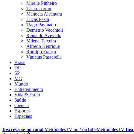
Mirelle Pinheiro
Tácio Lorran
Manoela Alcântara
Lucas Pasin
Tiago Pavinatto
Demétrio Vecchioli
Reinaldo Azevedo
Milena Teixeira
Alfredo Henrique
Rodrigo França
Vinícius Passarelli
Brasil
DF
SP
MG
Mundo
Entretenimento
Vida & Estilo
Saúde
Ciência
Esportes
Especiais
Inscreva-se no canal
MetrópolesTV no
YouTube
MetrópolesTV
Insc