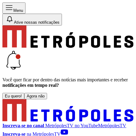
Menu
Ative nossas notificações
Você quer ficar por dentro das notícias mais importantes e receber
notificações em tempo real?
Eu quero!
Agora não
Inscreva-se no canal
MetrópolesTV no
YouTube
MetrópolesTV
Inscreva-se
na MetrópolesTV