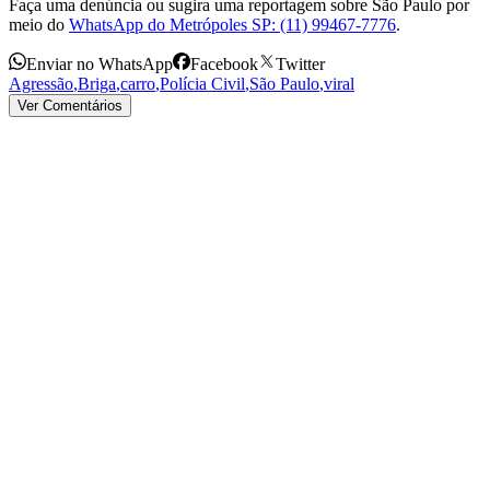
Faça uma denúncia ou sugira uma reportagem sobre São Paulo por
meio do
WhatsApp do Metrópoles SP: (11) 99467-7776
.
Enviar no WhatsApp
Facebook
Twitter
Agressão
,
Briga
,
carro
,
Polícia Civil
,
São Paulo
,
viral
Ver Comentários