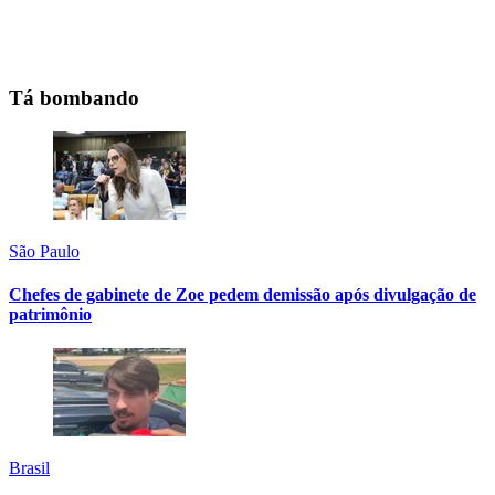
Tá bombando
São Paulo
Chefes de gabinete de Zoe pedem demissão após divulgação de
patrimônio
Brasil