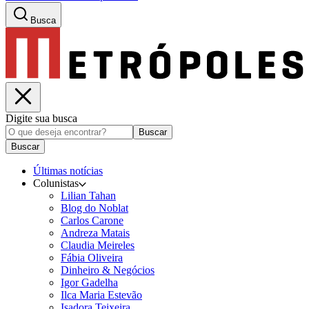
Busca
Digite sua busca
Buscar
Buscar
Últimas notícias
Colunistas
Lilian Tahan
Blog do Noblat
Carlos Carone
Andreza Matais
Claudia Meireles
Fábia Oliveira
Dinheiro & Negócios
Igor Gadelha
Ilca Maria Estevão
Isadora Teixeira