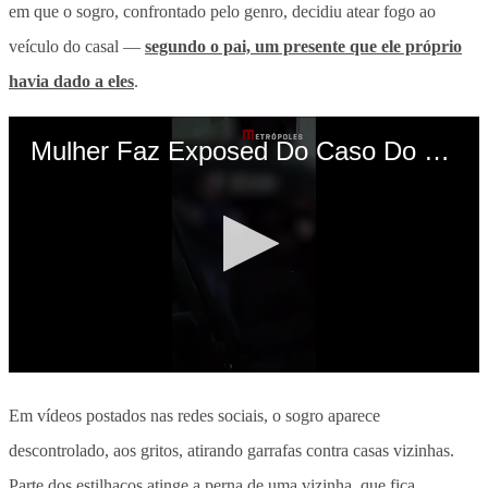
em que o sogro, confrontado pelo genro, decidiu atear fogo ao
veículo do casal —
segundo o pai, um presente que ele próprio
havia dado a eles
.
Em vídeos postados nas redes sociais, o sogro aparece
descontrolado, aos gritos, atirando garrafas contra casas vizinhas.
Parte dos estilhaços atinge a perna de uma vizinha, que fica