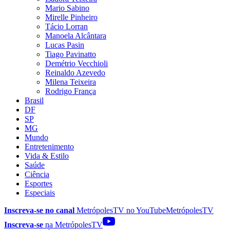
Mario Sabino
Mirelle Pinheiro
Tácio Lorran
Manoela Alcântara
Lucas Pasin
Tiago Pavinatto
Demétrio Vecchioli
Reinaldo Azevedo
Milena Teixeira
Rodrigo França
Brasil
DF
SP
MG
Mundo
Entretenimento
Vida & Estilo
Saúde
Ciência
Esportes
Especiais
Inscreva-se no canal
MetrópolesTV no
YouTube
MetrópolesTV
Inscreva-se
na MetrópolesTV