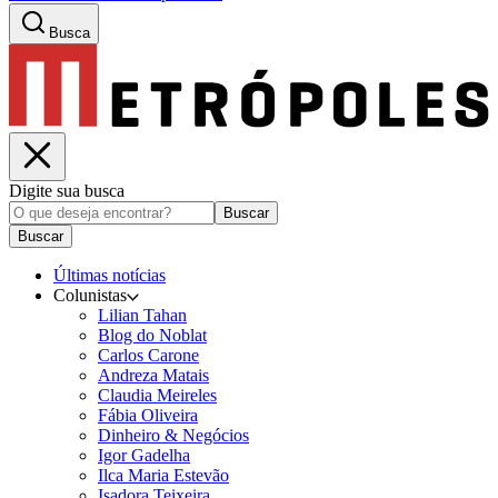
Busca
Digite sua busca
Buscar
Buscar
Últimas notícias
Colunistas
Lilian Tahan
Blog do Noblat
Carlos Carone
Andreza Matais
Claudia Meireles
Fábia Oliveira
Dinheiro & Negócios
Igor Gadelha
Ilca Maria Estevão
Isadora Teixeira