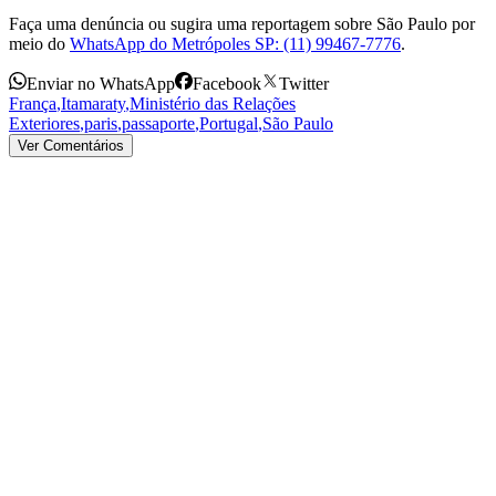
Faça uma denúncia ou sugira uma reportagem sobre São Paulo por
meio do
WhatsApp do Metrópoles SP: (11) 99467-7776
.
Enviar no WhatsApp
Facebook
Twitter
França
,
Itamaraty
,
Ministério das Relações
Exteriores
,
paris
,
passaporte
,
Portugal
,
São Paulo
Ver Comentários