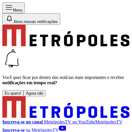
Menu
Ative nossas notificações
Você quer ficar por dentro das notícias mais importantes e receber
notificações em tempo real?
Eu quero!
Agora não
Inscreva-se no canal
MetrópolesTV no
YouTube
MetrópolesTV
Inscreva-se
na MetrópolesTV