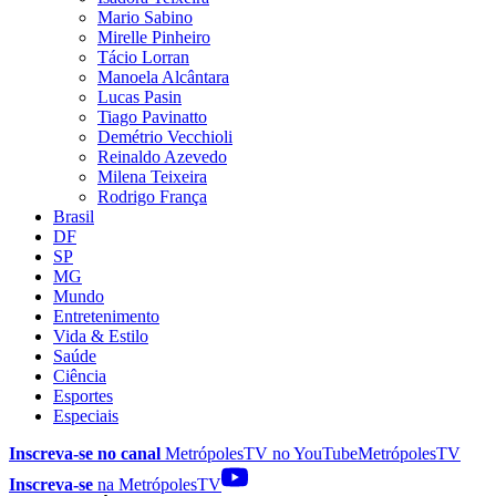
Mario Sabino
Mirelle Pinheiro
Tácio Lorran
Manoela Alcântara
Lucas Pasin
Tiago Pavinatto
Demétrio Vecchioli
Reinaldo Azevedo
Milena Teixeira
Rodrigo França
Brasil
DF
SP
MG
Mundo
Entretenimento
Vida & Estilo
Saúde
Ciência
Esportes
Especiais
Inscreva-se no canal
MetrópolesTV no
YouTube
MetrópolesTV
Inscreva-se
na MetrópolesTV