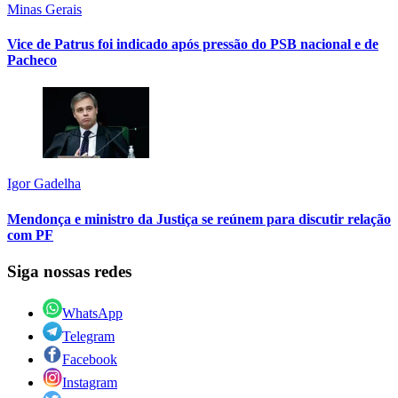
Minas Gerais
Vice de Patrus foi indicado após pressão do PSB nacional e de
Pacheco
Igor Gadelha
Mendonça e ministro da Justiça se reúnem para discutir relação
com PF
Siga nossas redes
WhatsApp
Telegram
Facebook
Instagram