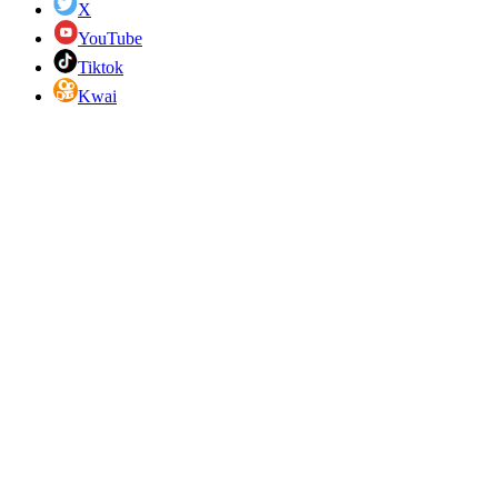
X
YouTube
Tiktok
Kwai