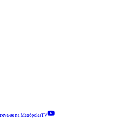
reva-se
na MetrópolesTV