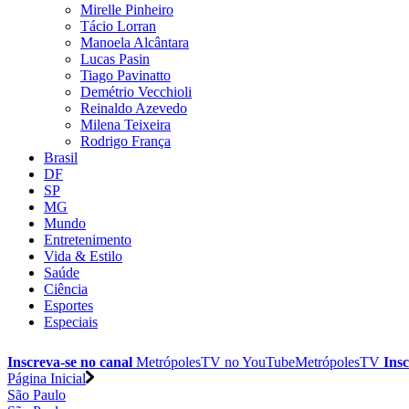
Mirelle Pinheiro
Tácio Lorran
Manoela Alcântara
Lucas Pasin
Tiago Pavinatto
Demétrio Vecchioli
Reinaldo Azevedo
Milena Teixeira
Rodrigo França
Brasil
DF
SP
MG
Mundo
Entretenimento
Vida & Estilo
Saúde
Ciência
Esportes
Especiais
Inscreva-se no canal
MetrópolesTV no
YouTube
MetrópolesTV
Insc
Página Inicial
São Paulo