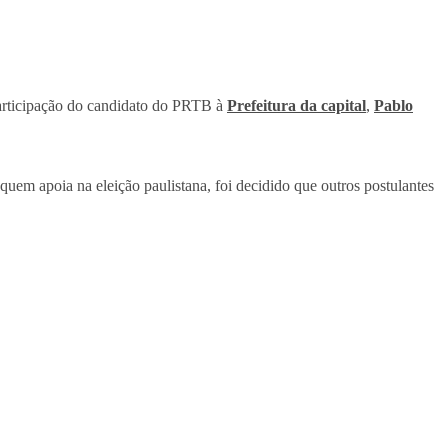
articipação do candidato do PRTB à
Prefeitura da capital
,
Pablo
uem apoia na eleição paulistana, foi decidido que outros postulantes