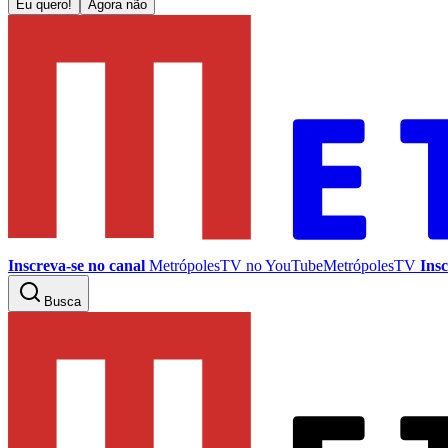
Eu quero!
Agora não
Inscreva-se no canal
MetrópolesTV no
YouTube
MetrópolesTV
Insc
Busca