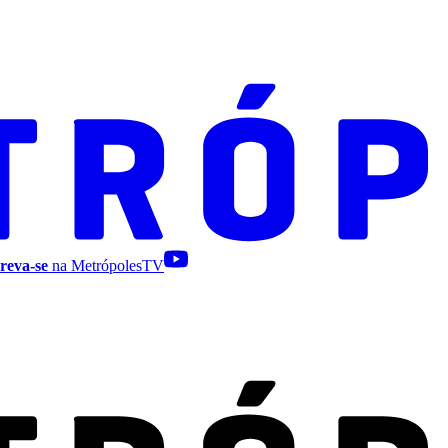
reva-se
na MetrópolesTV