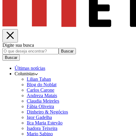
Digite sua busca
Buscar
Buscar
Últimas notícias
Colunistas
Lilian Tahan
Blog do Noblat
Carlos Carone
Andreza Matais
Claudia Meireles
Fábia Oliveira
Dinheiro & Negócios
Igor Gadelha
Ilca Maria Estevão
Isadora Teixeira
Mario Sabino