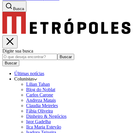
Busca
Digite sua busca
Buscar
Buscar
Últimas notícias
Colunistas
Lilian Tahan
Blog do Noblat
Carlos Carone
Andreza Matais
Claudia Meireles
Fábia Oliveira
Dinheiro & Negócios
Igor Gadelha
Ilca Maria Estevão
Isadora Teixeira