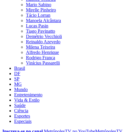
Mario Sabino
Mirelle Pinheiro
Tácio Lorran
Manoela Alcântara
Lucas Pasin
Tiago Pavinatto
Demétrio Vecchioli
Reinaldo Azevedo
Milena Teixeira
Alfredo Henrique
Rodrigo França
Vinícius Passarelli
Brasil
DF
SP
MG
Mundo
Entretenimento
Vida & Estilo
Saúde
Ciência
Esportes
Especiais
Inscreva-se no canal
MetrópolesTV no
YouTube
MetrópolesTV