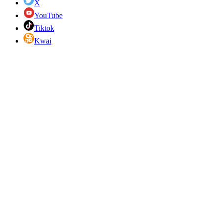
X
YouTube
Tiktok
Kwai