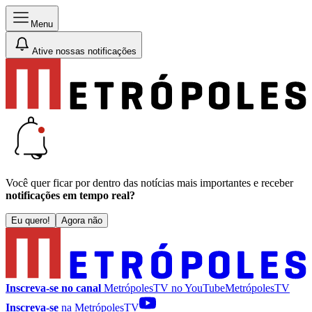
Menu
Ative nossas notificações
Você quer ficar por dentro das notícias mais importantes e receber
notificações em tempo real?
Eu quero!
Agora não
Inscreva-se no canal
MetrópolesTV no
YouTube
MetrópolesTV
Inscreva-se
na MetrópolesTV