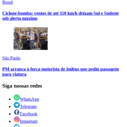
Brasil
Ciclone-bomba: ventos de até 110 km/h deixam Sul e Sudeste
sob alerta máximo
São Paulo
PM arranca à força motorista de ônibus que pediu passagem
para viatura
Siga nossas redes
WhatsApp
Telegram
Facebook
Instagram