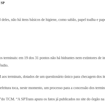
m SP
deles, não há itens básicos de higiene, como sabão, papel toalha e pape
 nos terminais: em 19 dos 31 pontos não há hidrantes nem extintores de
êndio.
M aos terminais, dotados de um questionário único para checagem dos it
efeitura toca, neste momento, um processo para a concessão dos termina
ta”do TCM. “A SPTrans apura os fatos já publicados no site do órgão na 