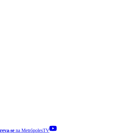
reva-se
na MetrópolesTV