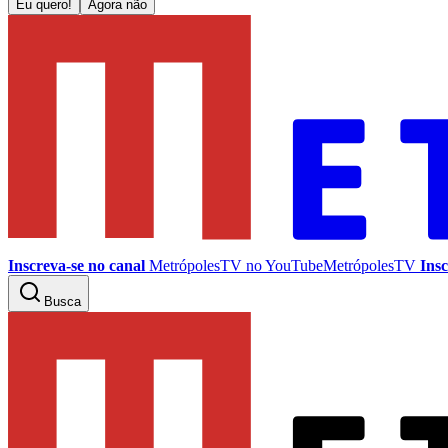
Eu quero!
Agora não
Inscreva-se no canal
MetrópolesTV no
YouTube
MetrópolesTV
Insc
Busca