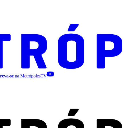
reva-se
na MetrópolesTV