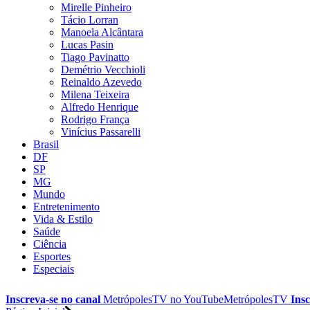
Mirelle Pinheiro
Tácio Lorran
Manoela Alcântara
Lucas Pasin
Tiago Pavinatto
Demétrio Vecchioli
Reinaldo Azevedo
Milena Teixeira
Alfredo Henrique
Rodrigo França
Vinícius Passarelli
Brasil
DF
SP
MG
Mundo
Entretenimento
Vida & Estilo
Saúde
Ciência
Esportes
Especiais
Inscreva-se no canal
MetrópolesTV no
YouTube
MetrópolesTV
Insc