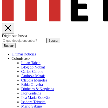
Digite sua busca
Buscar
Buscar
Últimas notícias
Colunistas
Lilian Tahan
Blog do Noblat
Carlos Carone
Andreza Matais
Claudia Meireles
Fábia Oliveira
Dinheiro & Negócios
Igor Gadelha
Ilca Maria Estevão
Isadora Teixeira
Mario Sabino