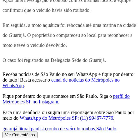
Após uma investigação e contato com as marinas locais, a equipe
confirmou que o veículo havia sido roubado.
Em seguida, a moto aquática foi rebocada até uma marina na cidade
do Guarujá. O proprietário compareceu ao local para reconhecer a
moto e teve o veículo devolvido.
O caso foi registrado na Delegacia Sede do Guarujá.
Receba notícias de São Paulo no seu WhatsApp e fique por dentro
de tudo! Basta acessar o
canal de notícias do Metrópoles no
WhatsApp
.
Fique por dentro do que acontece em São Paulo. Siga o
perfil do
Metrópoles SP no Instagram
.
Faça uma denúncia ou sugira uma reportagem sobre São Paulo por
meio do
WhatsApp do Metrópoles SP: (11) 99467-7776
.
guarujá
,
litoral paulista
,
roubo de veículo
,
roubos
,
São Paulo
Ver Comentários