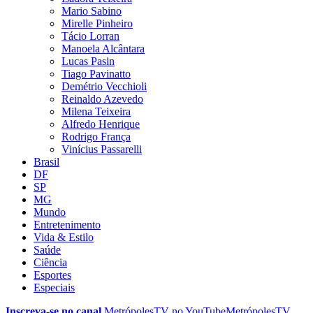
Mario Sabino
Mirelle Pinheiro
Tácio Lorran
Manoela Alcântara
Lucas Pasin
Tiago Pavinatto
Demétrio Vecchioli
Reinaldo Azevedo
Milena Teixeira
Alfredo Henrique
Rodrigo França
Vinícius Passarelli
Brasil
DF
SP
MG
Mundo
Entretenimento
Vida & Estilo
Saúde
Ciência
Esportes
Especiais
Inscreva-se no canal
MetrópolesTV no
YouTube
MetrópolesTV