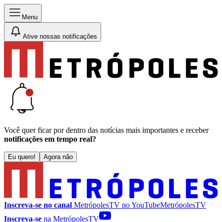
Menu
Ative nossas notificações
Você quer ficar por dentro das notícias mais importantes e receber
notificações em tempo real?
Eu quero!
Agora não
Inscreva-se no canal
MetrópolesTV no
YouTube
MetrópolesTV
Inscreva-se
na MetrópolesTV