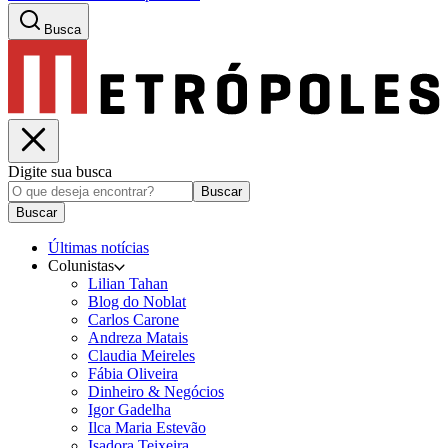
Busca
Digite sua busca
Buscar
Buscar
Últimas notícias
Colunistas
Lilian Tahan
Blog do Noblat
Carlos Carone
Andreza Matais
Claudia Meireles
Fábia Oliveira
Dinheiro & Negócios
Igor Gadelha
Ilca Maria Estevão
Isadora Teixeira