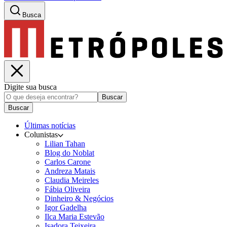
Busca
Digite sua busca
Buscar
Buscar
Últimas notícias
Colunistas
Lilian Tahan
Blog do Noblat
Carlos Carone
Andreza Matais
Claudia Meireles
Fábia Oliveira
Dinheiro & Negócios
Igor Gadelha
Ilca Maria Estevão
Isadora Teixeira