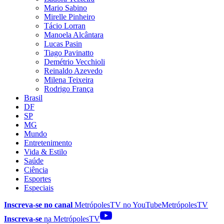
Mario Sabino
Mirelle Pinheiro
Tácio Lorran
Manoela Alcântara
Lucas Pasin
Tiago Pavinatto
Demétrio Vecchioli
Reinaldo Azevedo
Milena Teixeira
Rodrigo França
Brasil
DF
SP
MG
Mundo
Entretenimento
Vida & Estilo
Saúde
Ciência
Esportes
Especiais
Inscreva-se no canal
MetrópolesTV no
YouTube
MetrópolesTV
Inscreva-se
na MetrópolesTV