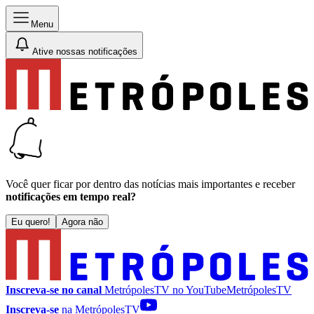
Menu
Ative nossas notificações
Você quer ficar por dentro das notícias mais importantes e receber
notificações em tempo real?
Eu quero!
Agora não
Inscreva-se no canal
MetrópolesTV no
YouTube
MetrópolesTV
Inscreva-se
na MetrópolesTV