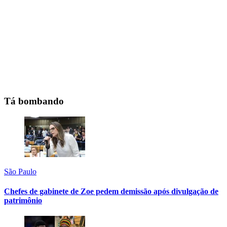
Tá bombando
São Paulo
Chefes de gabinete de Zoe pedem demissão após divulgação de
patrimônio