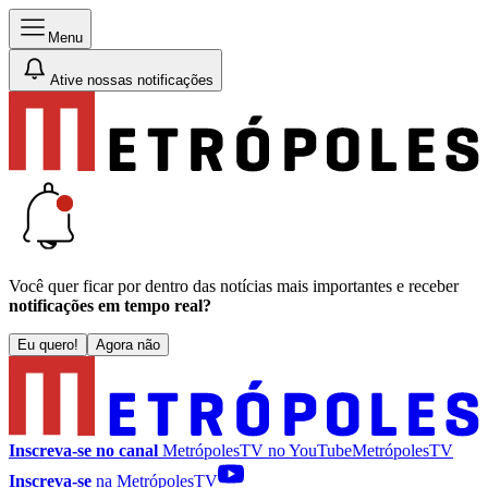
Menu
Ative nossas notificações
Você quer ficar por dentro das notícias mais importantes e receber
notificações em tempo real?
Eu quero!
Agora não
Inscreva-se no canal
MetrópolesTV no
YouTube
MetrópolesTV
Inscreva-se
na MetrópolesTV