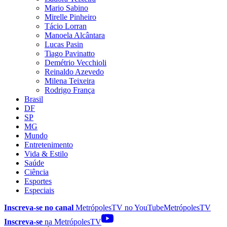
Mario Sabino
Mirelle Pinheiro
Tácio Lorran
Manoela Alcântara
Lucas Pasin
Tiago Pavinatto
Demétrio Vecchioli
Reinaldo Azevedo
Milena Teixeira
Rodrigo França
Brasil
DF
SP
MG
Mundo
Entretenimento
Vida & Estilo
Saúde
Ciência
Esportes
Especiais
Inscreva-se no canal
MetrópolesTV no
YouTube
MetrópolesTV
Inscreva-se
na MetrópolesTV