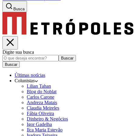
Busca
Digite sua busca
Buscar
Buscar
Últimas notícias
Colunistas
Lilian Tahan
Blog do Noblat
Carlos Carone
Andreza Matais
Claudia Meireles
Fábia Oliveira
Dinheiro & Negócios
Igor Gadelha
Ilca Maria Estevão
Isadora Teixeira