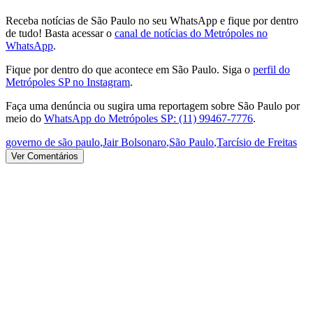
Receba notícias de São Paulo no seu WhatsApp e fique por dentro
de tudo! Basta acessar o
canal de notícias do Metrópoles no
WhatsApp
.
Fique por dentro do que acontece em São Paulo. Siga o
perfil do
Metrópoles SP no Instagram
.
Faça uma denúncia ou sugira uma reportagem sobre São Paulo por
meio do
WhatsApp do Metrópoles SP: (11) 99467-7776
.
governo de são paulo
,
Jair Bolsonaro
,
São Paulo
,
Tarcísio de Freitas
Ver Comentários