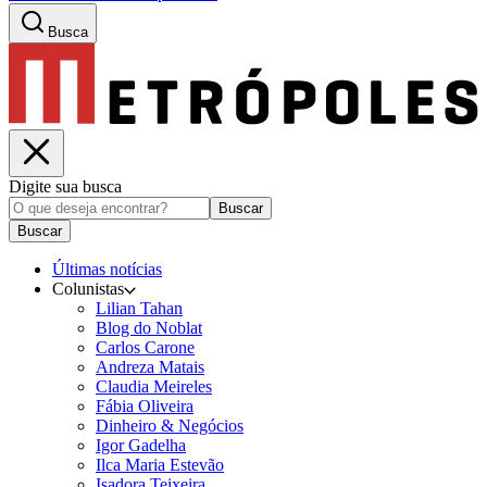
Busca
Digite sua busca
Buscar
Buscar
Últimas notícias
Colunistas
Lilian Tahan
Blog do Noblat
Carlos Carone
Andreza Matais
Claudia Meireles
Fábia Oliveira
Dinheiro & Negócios
Igor Gadelha
Ilca Maria Estevão
Isadora Teixeira