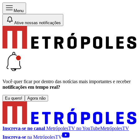
Menu
Ative nossas notificações
Você quer ficar por dentro das notícias mais importantes e receber
notificações em tempo real?
Eu quero!
Agora não
Inscreva-se no canal
MetrópolesTV no
YouTube
MetrópolesTV
Inscreva-se
na MetrópolesTV