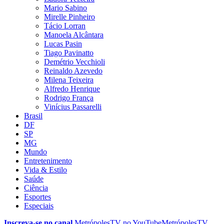
Mario Sabino
Mirelle Pinheiro
Tácio Lorran
Manoela Alcântara
Lucas Pasin
Tiago Pavinatto
Demétrio Vecchioli
Reinaldo Azevedo
Milena Teixeira
Alfredo Henrique
Rodrigo França
Vinícius Passarelli
Brasil
DF
SP
MG
Mundo
Entretenimento
Vida & Estilo
Saúde
Ciência
Esportes
Especiais
Inscreva-se no canal
MetrópolesTV no
YouTube
MetrópolesTV