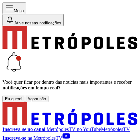
Menu
Ative nossas notificações
Você quer ficar por dentro das notícias mais importantes e receber
notificações em tempo real?
Eu quero!
Agora não
Inscreva-se no canal
MetrópolesTV no
YouTube
MetrópolesTV
Inscreva-se
na MetrópolesTV