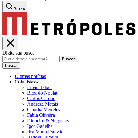
Busca
Digite sua busca
Buscar
Buscar
Últimas notícias
Colunistas
Lilian Tahan
Blog do Noblat
Carlos Carone
Andreza Matais
Claudia Meireles
Fábia Oliveira
Dinheiro & Negócios
Igor Gadelha
Ilca Maria Estevão
Isadora Teixeira