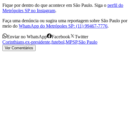
Fique por dentro do que acontece em São Paulo. Siga o
perfil do
Metrópoles SP no Instagram
.
Faça uma denúncia ou sugira uma reportagem sobre São Paulo por
meio do
WhatsApp do Metrópoles SP: (11) 99467-7776
.
Enviar no WhatsApp
Facebook
Twitter
Corinthians
,
ex-presidente
,
futebol
,
MPSP
,
São Paulo
Ver Comentários