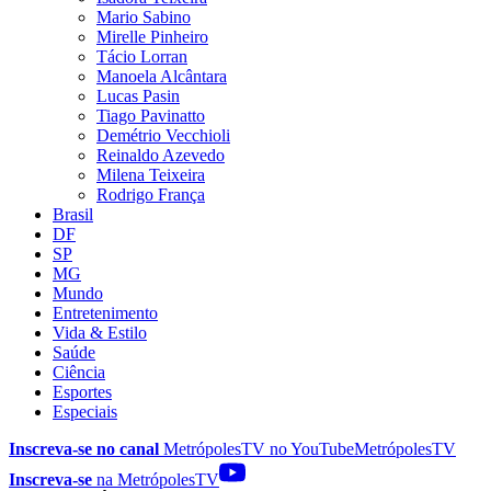
Mario Sabino
Mirelle Pinheiro
Tácio Lorran
Manoela Alcântara
Lucas Pasin
Tiago Pavinatto
Demétrio Vecchioli
Reinaldo Azevedo
Milena Teixeira
Rodrigo França
Brasil
DF
SP
MG
Mundo
Entretenimento
Vida & Estilo
Saúde
Ciência
Esportes
Especiais
Inscreva-se no canal
MetrópolesTV no
YouTube
MetrópolesTV
Inscreva-se
na MetrópolesTV