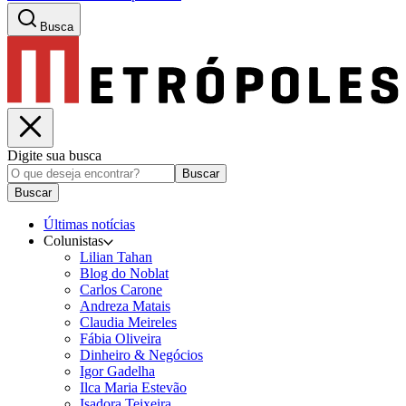
Busca
Digite sua busca
Buscar
Buscar
Últimas notícias
Colunistas
Lilian Tahan
Blog do Noblat
Carlos Carone
Andreza Matais
Claudia Meireles
Fábia Oliveira
Dinheiro & Negócios
Igor Gadelha
Ilca Maria Estevão
Isadora Teixeira