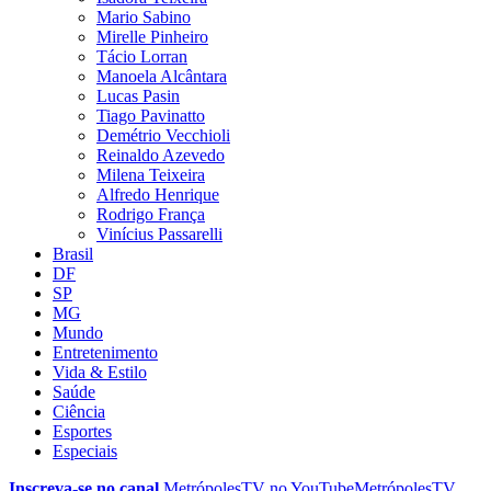
Mario Sabino
Mirelle Pinheiro
Tácio Lorran
Manoela Alcântara
Lucas Pasin
Tiago Pavinatto
Demétrio Vecchioli
Reinaldo Azevedo
Milena Teixeira
Alfredo Henrique
Rodrigo França
Vinícius Passarelli
Brasil
DF
SP
MG
Mundo
Entretenimento
Vida & Estilo
Saúde
Ciência
Esportes
Especiais
Inscreva-se no canal
MetrópolesTV no
YouTube
MetrópolesTV