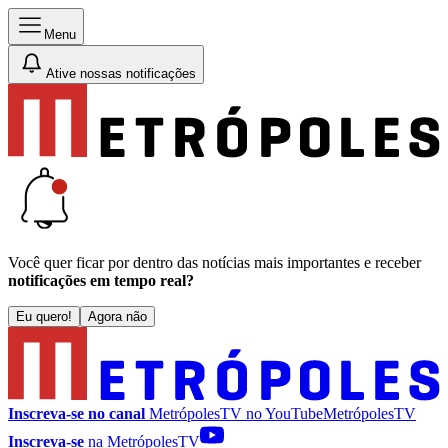
Menu
Ative nossas notificações
Você quer ficar por dentro das notícias mais importantes e receber
notificações em tempo real?
Eu quero!
Agora não
Inscreva-se no canal
MetrópolesTV no
YouTube
MetrópolesTV
Inscreva-se
na MetrópolesTV