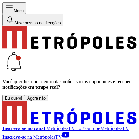
Menu
Ative nossas notificações
Você quer ficar por dentro das notícias mais importantes e receber
notificações em tempo real?
Eu quero!
Agora não
Inscreva-se no canal
MetrópolesTV no
YouTube
MetrópolesTV
Inscreva-se
na MetrópolesTV