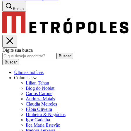
Busca
Digite sua busca
Buscar
Buscar
Últimas notícias
Colunistas
Lilian Tahan
Blog do Noblat
Carlos Carone
Andreza Matais
Claudia Meireles
Fábia Oliveira
Dinheiro & Negócios
Igor Gadelha
Ilca Maria Estevão
Isadora Teixeira