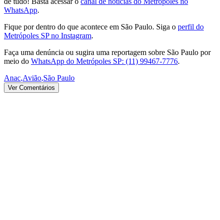
de tudo! Basta acessar o
canal de notícias do Metrópoles no
WhatsApp
.
Fique por dentro do que acontece em São Paulo. Siga o
perfil do
Metrópoles SP no Instagram
.
Faça uma denúncia ou sugira uma reportagem sobre São Paulo por
meio do
WhatsApp do Metrópoles SP: (11) 99467-7776
.
Anac
,
Avião
,
São Paulo
Ver Comentários