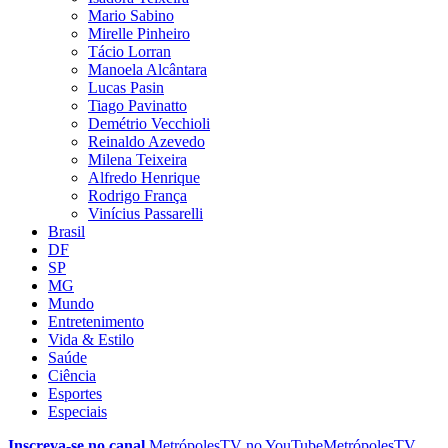
Mario Sabino
Mirelle Pinheiro
Tácio Lorran
Manoela Alcântara
Lucas Pasin
Tiago Pavinatto
Demétrio Vecchioli
Reinaldo Azevedo
Milena Teixeira
Alfredo Henrique
Rodrigo França
Vinícius Passarelli
Brasil
DF
SP
MG
Mundo
Entretenimento
Vida & Estilo
Saúde
Ciência
Esportes
Especiais
Inscreva-se no canal
MetrópolesTV no
YouTube
MetrópolesTV