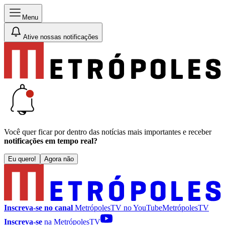
Menu
Ative nossas notificações
Você quer ficar por dentro das notícias mais importantes e receber
notificações em tempo real?
Eu quero!
Agora não
Inscreva-se no canal
MetrópolesTV no
YouTube
MetrópolesTV
Inscreva-se
na MetrópolesTV