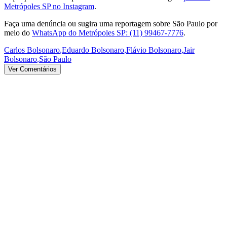
Metrópoles SP no Instagram
.
Faça uma denúncia ou sugira uma reportagem sobre São Paulo por
meio do
WhatsApp do Metrópoles SP: (11) 99467-7776
.
Carlos Bolsonaro
,
Eduardo Bolsonaro
,
Flávio Bolsonaro
,
Jair
Bolsonaro
,
São Paulo
Ver Comentários