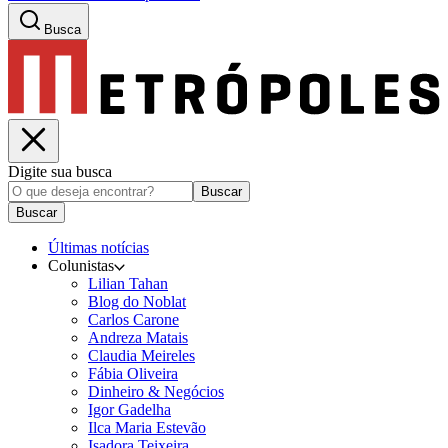
Busca
Digite sua busca
Buscar
Buscar
Últimas notícias
Colunistas
Lilian Tahan
Blog do Noblat
Carlos Carone
Andreza Matais
Claudia Meireles
Fábia Oliveira
Dinheiro & Negócios
Igor Gadelha
Ilca Maria Estevão
Isadora Teixeira