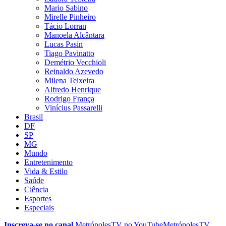
Mario Sabino
Mirelle Pinheiro
Tácio Lorran
Manoela Alcântara
Lucas Pasin
Tiago Pavinatto
Demétrio Vecchioli
Reinaldo Azevedo
Milena Teixeira
Alfredo Henrique
Rodrigo França
Vinícius Passarelli
Brasil
DF
SP
MG
Mundo
Entretenimento
Vida & Estilo
Saúde
Ciência
Esportes
Especiais
Inscreva-se no canal
MetrópolesTV no
YouTube
MetrópolesTV