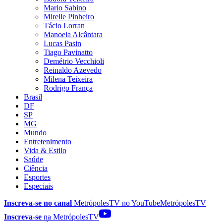
Mario Sabino
Mirelle Pinheiro
Tácio Lorran
Manoela Alcântara
Lucas Pasin
Tiago Pavinatto
Demétrio Vecchioli
Reinaldo Azevedo
Milena Teixeira
Rodrigo França
Brasil
DF
SP
MG
Mundo
Entretenimento
Vida & Estilo
Saúde
Ciência
Esportes
Especiais
Inscreva-se no canal
MetrópolesTV no
YouTube
MetrópolesTV
Inscreva-se
na MetrópolesTV