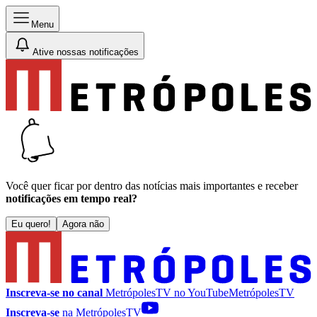
Menu
Ative nossas notificações
Você quer ficar por dentro das notícias mais importantes e receber
notificações em tempo real?
Eu quero!
Agora não
Inscreva-se no canal
MetrópolesTV no
YouTube
MetrópolesTV
Inscreva-se
na MetrópolesTV