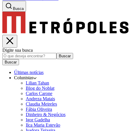
Busca
Digite sua busca
Buscar
Buscar
Últimas notícias
Colunistas
Lilian Tahan
Blog do Noblat
Carlos Carone
Andreza Matais
Claudia Meireles
Fábia Oliveira
Dinheiro & Negócios
Igor Gadelha
Ilca Maria Estevão
Isadora Teixeira