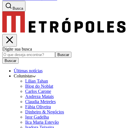
Busca
Digite sua busca
Buscar
Buscar
Últimas notícias
Colunistas
Lilian Tahan
Blog do Noblat
Carlos Carone
Andreza Matais
Claudia Meireles
Fábia Oliveira
Dinheiro & Negócios
Igor Gadelha
Ilca Maria Estevão
Isadora Teixeira