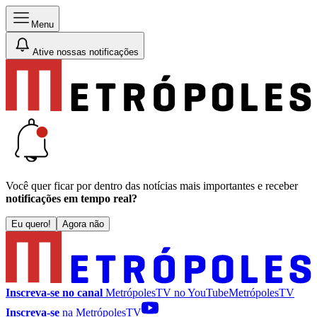
Menu
Ative nossas notificações
Você quer ficar por dentro das notícias mais importantes e receber
notificações em tempo real?
Eu quero!
Agora não
Inscreva-se no canal
MetrópolesTV no
YouTube
MetrópolesTV
Inscreva-se
na MetrópolesTV