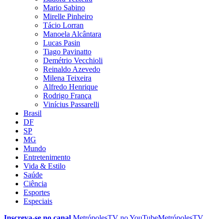
Mario Sabino
Mirelle Pinheiro
Tácio Lorran
Manoela Alcântara
Lucas Pasin
Tiago Pavinatto
Demétrio Vecchioli
Reinaldo Azevedo
Milena Teixeira
Alfredo Henrique
Rodrigo França
Vinícius Passarelli
Brasil
DF
SP
MG
Mundo
Entretenimento
Vida & Estilo
Saúde
Ciência
Esportes
Especiais
Inscreva-se no canal
MetrópolesTV no
YouTube
MetrópolesTV