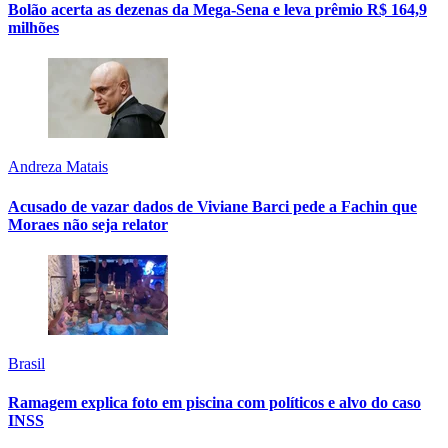
Bolão acerta as dezenas da Mega-Sena e leva prêmio R$ 164,9
milhões
Andreza Matais
Acusado de vazar dados de Viviane Barci pede a Fachin que
Moraes não seja relator
Brasil
Ramagem explica foto em piscina com políticos e alvo do caso
INSS