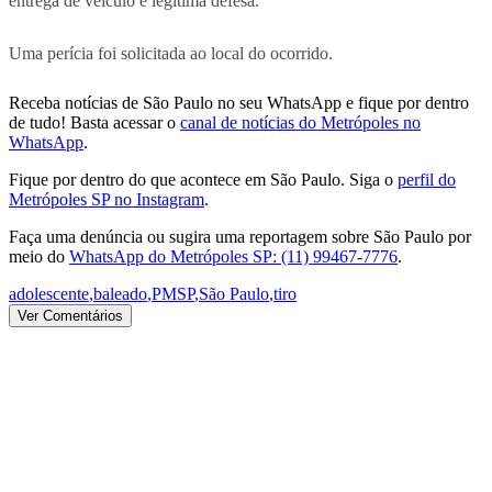
entrega de veículo e legítima defesa.
Uma perícia foi solicitada ao local do ocorrido.
Receba notícias de São Paulo no seu WhatsApp e fique por dentro
de tudo! Basta acessar o
canal de notícias do Metrópoles no
WhatsApp
.
Fique por dentro do que acontece em São Paulo. Siga o
perfil do
Metrópoles SP no Instagram
.
Faça uma denúncia ou sugira uma reportagem sobre São Paulo por
meio do
WhatsApp do Metrópoles SP: (11) 99467-7776
.
adolescente
,
baleado
,
PMSP
,
São Paulo
,
tiro
Ver Comentários