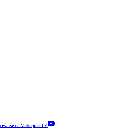
reva-se
na MetrópolesTV