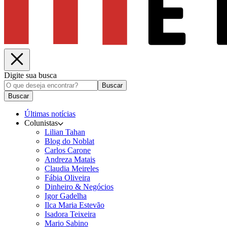
Digite sua busca
Buscar
Buscar
Últimas notícias
Colunistas
Lilian Tahan
Blog do Noblat
Carlos Carone
Andreza Matais
Claudia Meireles
Fábia Oliveira
Dinheiro & Negócios
Igor Gadelha
Ilca Maria Estevão
Isadora Teixeira
Mario Sabino