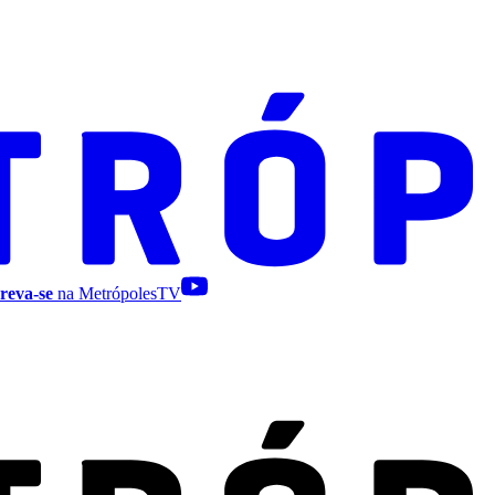
reva-se
na MetrópolesTV