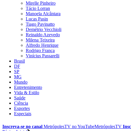
Mirelle Pinheiro
Tácio Lorran
Manoela Alcântara
Lucas Pasin
Tiago Pavinatto
Demétrio Vecchioli
Reinaldo Azevedo
Milena Teixeira
Alfredo Henrique
Rodrigo França
Vinícius Passarelli
Brasil
DF
SP
MG
Mundo
Entretenimento
Vida & Estilo
Saúde
Ciência
Esportes
Especiais
Inscreva-se no canal
MetrópolesTV no
YouTube
MetrópolesTV
Insc