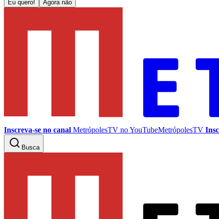
Eu quero!
Agora não
Inscreva-se no canal
MetrópolesTV no
YouTube
MetrópolesTV
Insc
Busca