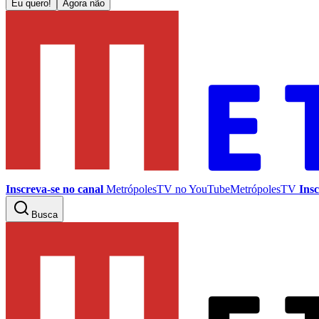
Eu quero!
Agora não
Inscreva-se no canal
MetrópolesTV no
YouTube
MetrópolesTV
Insc
Busca