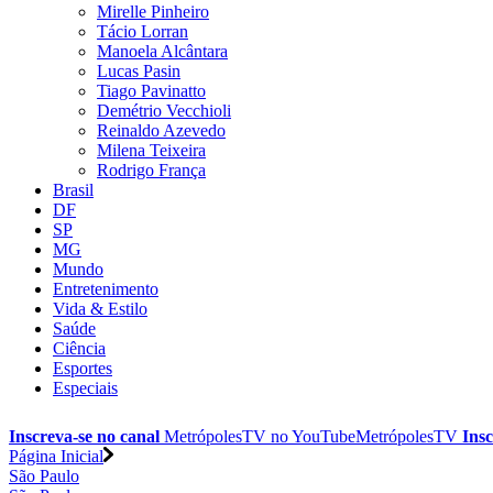
Mirelle Pinheiro
Tácio Lorran
Manoela Alcântara
Lucas Pasin
Tiago Pavinatto
Demétrio Vecchioli
Reinaldo Azevedo
Milena Teixeira
Rodrigo França
Brasil
DF
SP
MG
Mundo
Entretenimento
Vida & Estilo
Saúde
Ciência
Esportes
Especiais
Inscreva-se no canal
MetrópolesTV no
YouTube
MetrópolesTV
Insc
Página Inicial
São Paulo