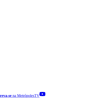
reva-se
na MetrópolesTV