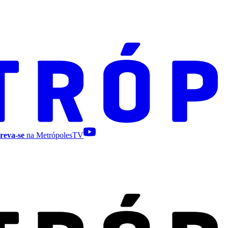
reva-se
na MetrópolesTV