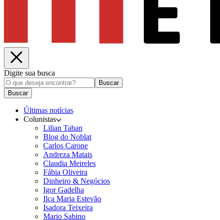
Digite sua busca
Buscar
Buscar
Últimas notícias
Colunistas
Lilian Tahan
Blog do Noblat
Carlos Carone
Andreza Matais
Claudia Meireles
Fábia Oliveira
Dinheiro & Negócios
Igor Gadelha
Ilca Maria Estevão
Isadora Teixeira
Mario Sabino