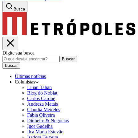
Busca
Digite sua busca
Buscar
Buscar
Últimas notícias
Colunistas
Lilian Tahan
Blog do Noblat
Carlos Carone
Andreza Matais
Claudia Meireles
Fábia Oliveira
Dinheiro & Negócios
Igor Gadelha
Ilca Maria Estevão
Isadora Teixeira