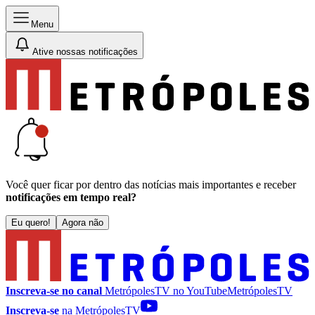
Menu
Ative nossas notificações
Você quer ficar por dentro das notícias mais importantes e receber
notificações em tempo real?
Eu quero!
Agora não
Inscreva-se no canal
MetrópolesTV no
YouTube
MetrópolesTV
Inscreva-se
na MetrópolesTV