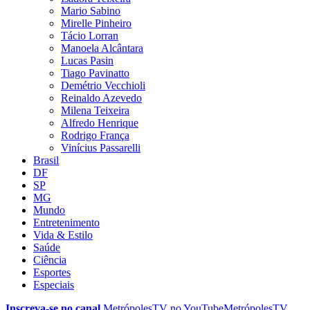
Mario Sabino
Mirelle Pinheiro
Tácio Lorran
Manoela Alcântara
Lucas Pasin
Tiago Pavinatto
Demétrio Vecchioli
Reinaldo Azevedo
Milena Teixeira
Alfredo Henrique
Rodrigo França
Vinícius Passarelli
Brasil
DF
SP
MG
Mundo
Entretenimento
Vida & Estilo
Saúde
Ciência
Esportes
Especiais
Inscreva-se no canal
MetrópolesTV no
YouTube
MetrópolesTV