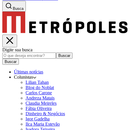
Busca
Digite sua busca
Buscar
Buscar
Últimas notícias
Colunistas
Lilian Tahan
Blog do Noblat
Carlos Carone
Andreza Matais
Claudia Meireles
Fábia Oliveira
Dinheiro & Negócios
Igor Gadelha
Ilca Maria Estevão
Isadora Teixeira