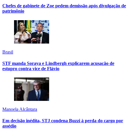
Chefes de gabinete de Zoe pedem demissão após divulgação de
patrimônio
Brasil
STF manda Soraya e Lindbergh explicarem acusação de
estupro contra vice de Flávio
Manoela Alcântara
Em decisão inédita, STJ condena Buzzi à perda do cargo por
assédio