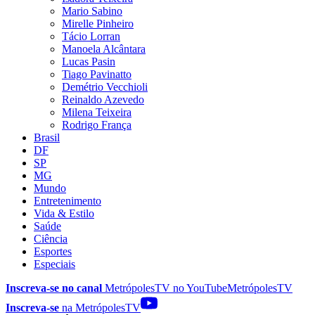
Mario Sabino
Mirelle Pinheiro
Tácio Lorran
Manoela Alcântara
Lucas Pasin
Tiago Pavinatto
Demétrio Vecchioli
Reinaldo Azevedo
Milena Teixeira
Rodrigo França
Brasil
DF
SP
MG
Mundo
Entretenimento
Vida & Estilo
Saúde
Ciência
Esportes
Especiais
Inscreva-se no canal
MetrópolesTV no
YouTube
MetrópolesTV
Inscreva-se
na MetrópolesTV