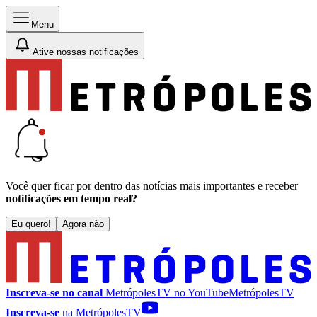
Menu
Ative nossas notificações
Você quer ficar por dentro das notícias mais importantes e receber
notificações em tempo real?
Eu quero!
Agora não
Inscreva-se no canal
MetrópolesTV no
YouTube
MetrópolesTV
Inscreva-se
na MetrópolesTV