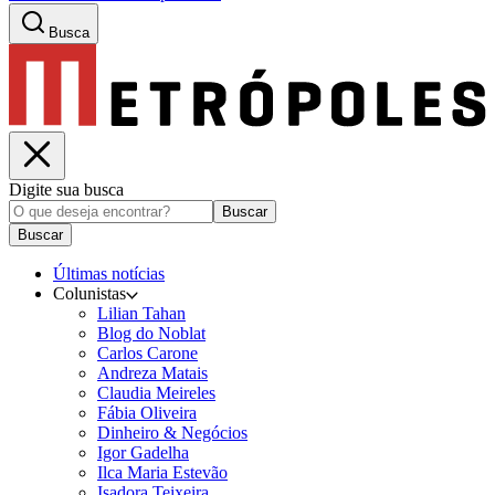
Busca
Digite sua busca
Buscar
Buscar
Últimas notícias
Colunistas
Lilian Tahan
Blog do Noblat
Carlos Carone
Andreza Matais
Claudia Meireles
Fábia Oliveira
Dinheiro & Negócios
Igor Gadelha
Ilca Maria Estevão
Isadora Teixeira