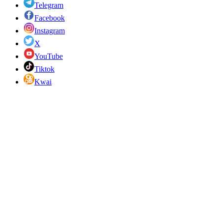
Telegram
Facebook
Instagram
X
YouTube
Tiktok
Kwai