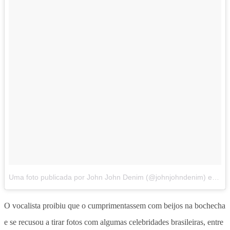
Uma foto publicada por John John Denim (@johnjohndenim)
em
Ma
O vocalista proibiu que o cumprimentassem com beijos na bochecha
e se recusou a tirar fotos com algumas celebridades brasileiras, entre