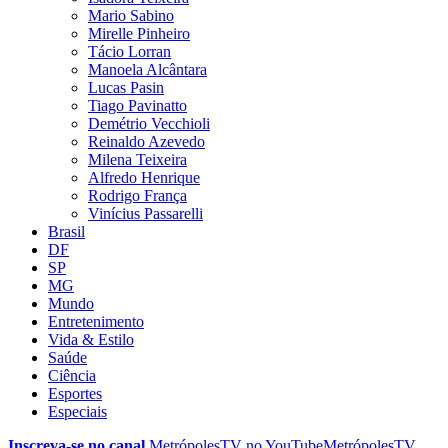
Mario Sabino
Mirelle Pinheiro
Tácio Lorran
Manoela Alcântara
Lucas Pasin
Tiago Pavinatto
Demétrio Vecchioli
Reinaldo Azevedo
Milena Teixeira
Alfredo Henrique
Rodrigo França
Vinícius Passarelli
Brasil
DF
SP
MG
Mundo
Entretenimento
Vida & Estilo
Saúde
Ciência
Esportes
Especiais
Inscreva-se no canal
MetrópolesTV no
YouTube
MetrópolesTV