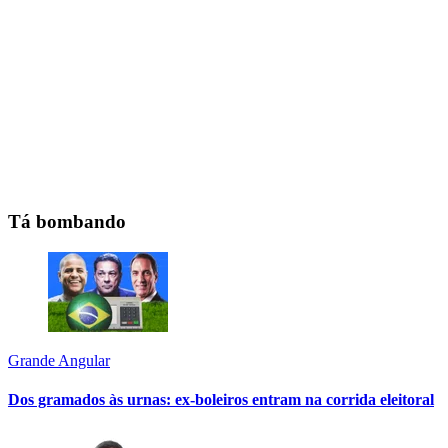
Tá bombando
Grande Angular
Dos gramados às urnas: ex-boleiros entram na corrida eleitoral