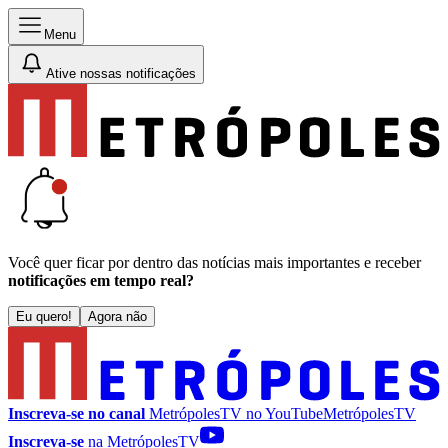
Menu
Ative nossas notificações
Você quer ficar por dentro das notícias mais importantes e receber
notificações em tempo real?
Eu quero!
Agora não
Inscreva-se no canal
MetrópolesTV no
YouTube
MetrópolesTV
Inscreva-se
na MetrópolesTV