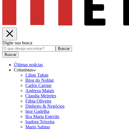
Digite sua busca
Buscar
Buscar
Últimas notícias
Colunistas
Lilian Tahan
Blog do Noblat
Carlos Carone
Andreza Matais
Claudia Meireles
Fábia Oliveira
Dinheiro & Negócios
Igor Gadelha
Ilca Maria Estevão
Isadora Teixeira
Mario Sabino