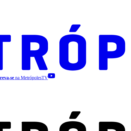
reva-se
na MetrópolesTV