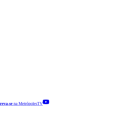
reva-se
na MetrópolesTV