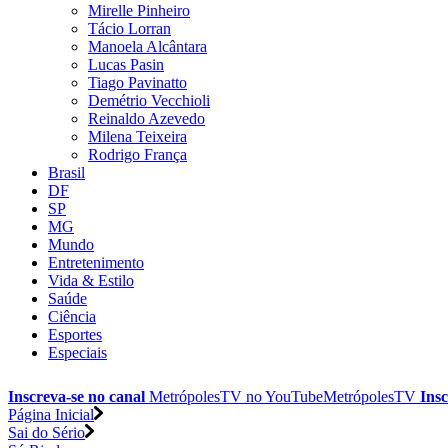
Mirelle Pinheiro
Tácio Lorran
Manoela Alcântara
Lucas Pasin
Tiago Pavinatto
Demétrio Vecchioli
Reinaldo Azevedo
Milena Teixeira
Rodrigo França
Brasil
DF
SP
MG
Mundo
Entretenimento
Vida & Estilo
Saúde
Ciência
Esportes
Especiais
Inscreva-se no canal
MetrópolesTV no
YouTube
MetrópolesTV
Insc
Página Inicial
Sai do Sério