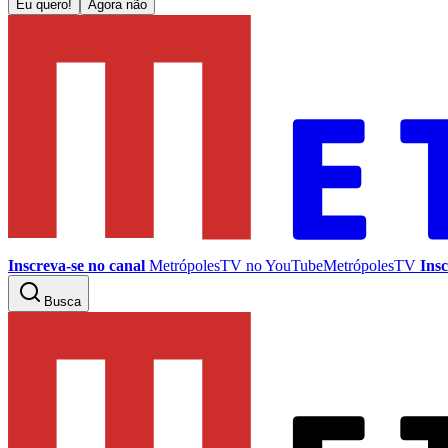
Eu quero!
Agora não
Inscreva-se no canal
MetrópolesTV no
YouTube
MetrópolesTV
Insc
Busca