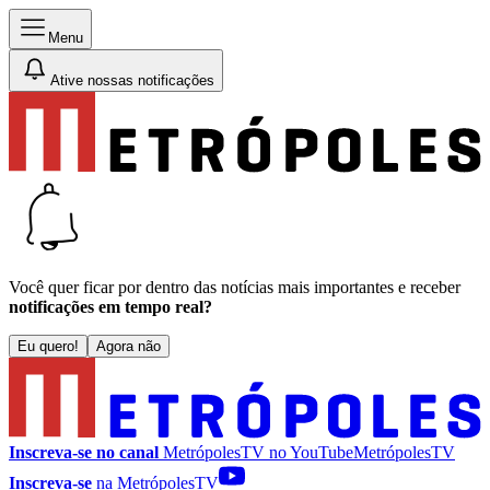
Menu
Ative nossas notificações
Você quer ficar por dentro das notícias mais importantes e receber
notificações em tempo real?
Eu quero!
Agora não
Inscreva-se no canal
MetrópolesTV no
YouTube
MetrópolesTV
Inscreva-se
na MetrópolesTV