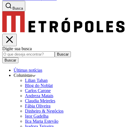
Busca
Digite sua busca
Buscar
Buscar
Últimas notícias
Colunistas
Lilian Tahan
Blog do Noblat
Carlos Carone
Andreza Matais
Claudia Meireles
Fábia Oliveira
Dinheiro & Negócios
Igor Gadelha
Ilca Maria Estevão
Isadora Teixeira