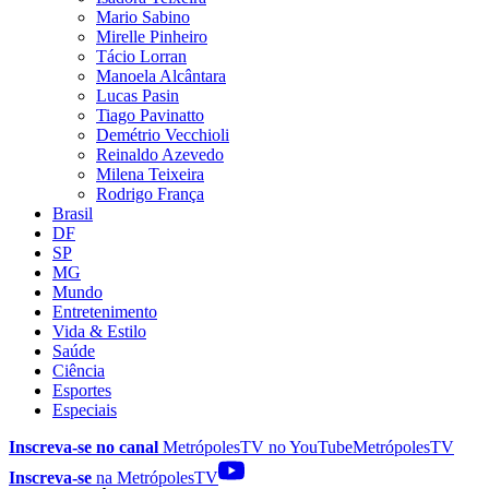
Mario Sabino
Mirelle Pinheiro
Tácio Lorran
Manoela Alcântara
Lucas Pasin
Tiago Pavinatto
Demétrio Vecchioli
Reinaldo Azevedo
Milena Teixeira
Rodrigo França
Brasil
DF
SP
MG
Mundo
Entretenimento
Vida & Estilo
Saúde
Ciência
Esportes
Especiais
Inscreva-se no canal
MetrópolesTV no
YouTube
MetrópolesTV
Inscreva-se
na MetrópolesTV