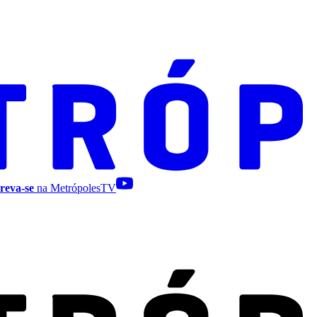
reva-se
na MetrópolesTV