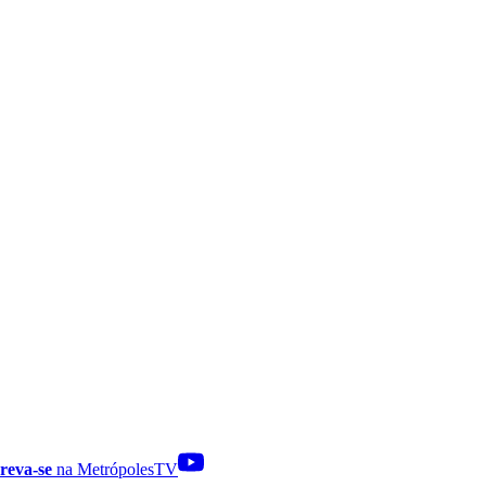
reva-se
na MetrópolesTV