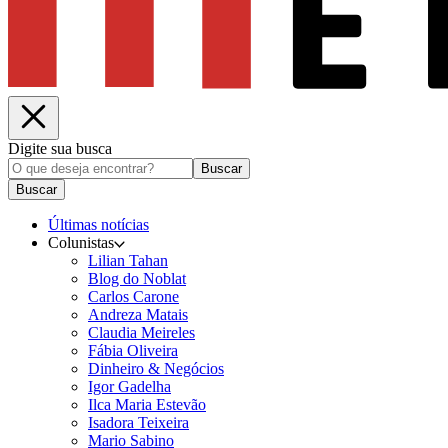
Digite sua busca
Buscar
Buscar
Últimas notícias
Colunistas
Lilian Tahan
Blog do Noblat
Carlos Carone
Andreza Matais
Claudia Meireles
Fábia Oliveira
Dinheiro & Negócios
Igor Gadelha
Ilca Maria Estevão
Isadora Teixeira
Mario Sabino