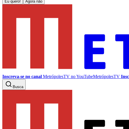
Eu quero!
Agora não
Inscreva-se no canal
MetrópolesTV no
YouTube
MetrópolesTV
Insc
Busca