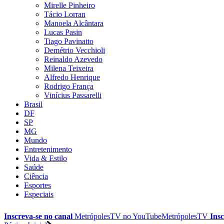
Mirelle Pinheiro
Tácio Lorran
Manoela Alcântara
Lucas Pasin
Tiago Pavinatto
Demétrio Vecchioli
Reinaldo Azevedo
Milena Teixeira
Alfredo Henrique
Rodrigo França
Vinícius Passarelli
Brasil
DF
SP
MG
Mundo
Entretenimento
Vida & Estilo
Saúde
Ciência
Esportes
Especiais
Inscreva-se no canal
MetrópolesTV no
YouTube
MetrópolesTV
Insc