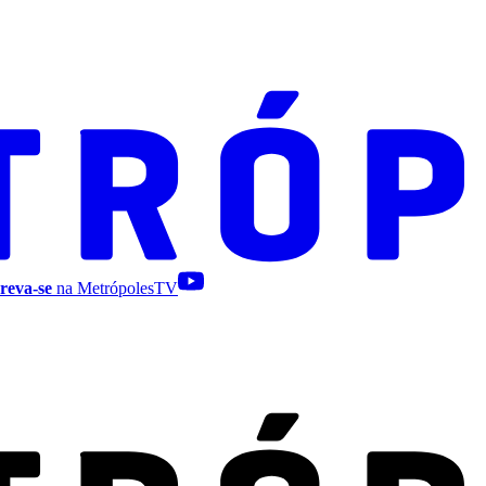
reva-se
na MetrópolesTV