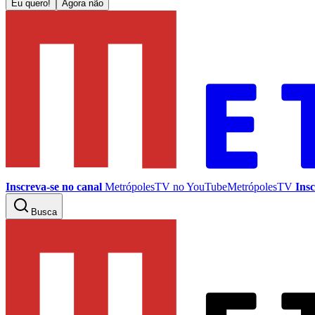
Eu quero!
Agora não
Inscreva-se no canal
MetrópolesTV no
YouTube
MetrópolesTV
Insc
Busca