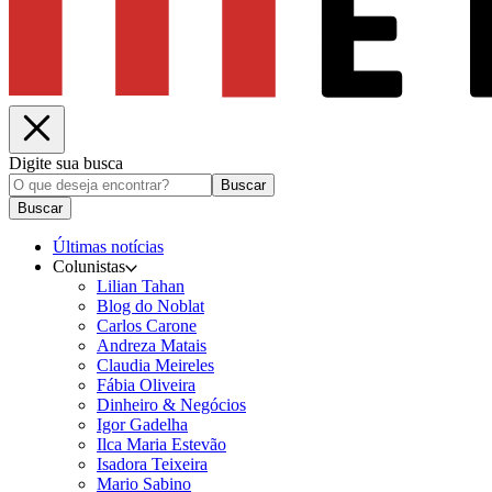
Digite sua busca
Buscar
Buscar
Últimas notícias
Colunistas
Lilian Tahan
Blog do Noblat
Carlos Carone
Andreza Matais
Claudia Meireles
Fábia Oliveira
Dinheiro & Negócios
Igor Gadelha
Ilca Maria Estevão
Isadora Teixeira
Mario Sabino