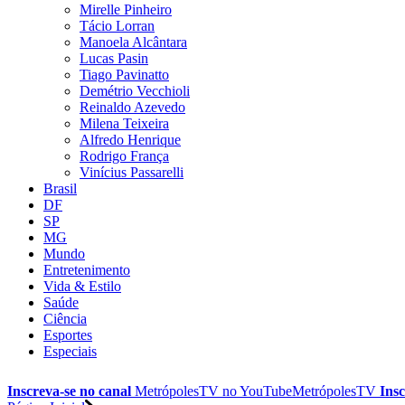
Mirelle Pinheiro
Tácio Lorran
Manoela Alcântara
Lucas Pasin
Tiago Pavinatto
Demétrio Vecchioli
Reinaldo Azevedo
Milena Teixeira
Alfredo Henrique
Rodrigo França
Vinícius Passarelli
Brasil
DF
SP
MG
Mundo
Entretenimento
Vida & Estilo
Saúde
Ciência
Esportes
Especiais
Inscreva-se no canal
MetrópolesTV no
YouTube
MetrópolesTV
Insc