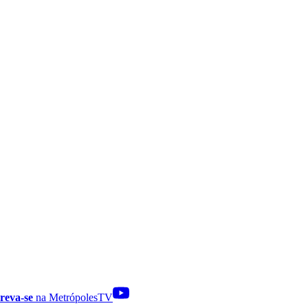
reva-se
na MetrópolesTV