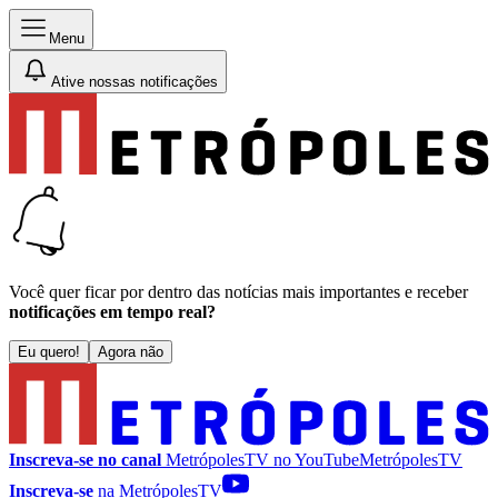
Menu
Ative nossas notificações
Você quer ficar por dentro das notícias mais importantes e receber
notificações em tempo real?
Eu quero!
Agora não
Inscreva-se no canal
MetrópolesTV no
YouTube
MetrópolesTV
Inscreva-se
na MetrópolesTV