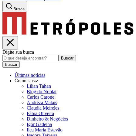
Busca
Digite sua busca
Buscar
Buscar
Últimas notícias
Colunistas
Lilian Tahan
Blog do Noblat
Carlos Carone
Andreza Matais
Claudia Meireles
Fábia Oliveira
Dinheiro & Negócios
Igor Gadelha
Ilca Maria Estevão
Isadora Teixeira