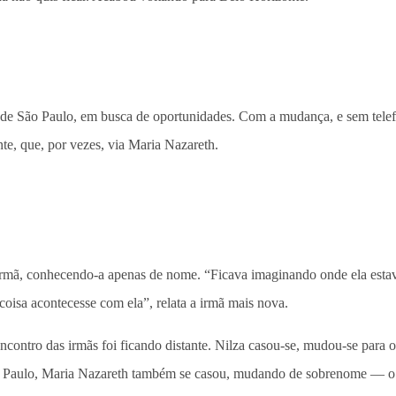
e São Paulo, em busca de oportunidades. Com a mudança, e sem telefon
te, que, por vezes, via Maria Nazareth.
rmã, conhecendo-a apenas de nome. “Ficava imaginando onde ela estav
oisa acontecesse com ela”, relata a irmã mais nova.
encontro das irmãs foi ficando distante. Nilza casou-se, mudou-se par
o Paulo, Maria Nazareth também se casou, mudando de sobrenome — o qu