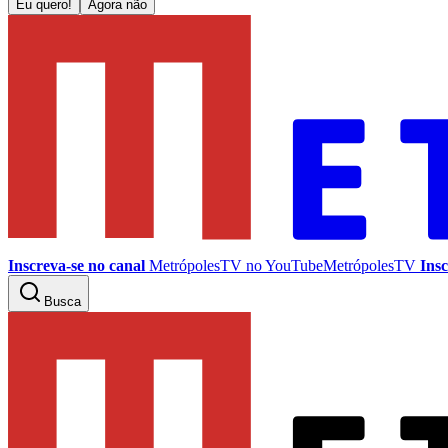
Eu quero!
Agora não
Inscreva-se no canal
MetrópolesTV no
YouTube
MetrópolesTV
Insc
Busca