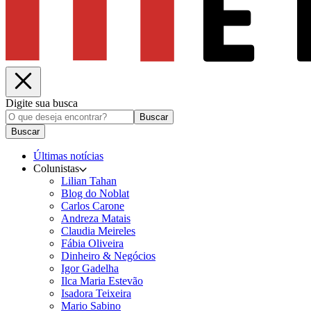
Digite sua busca
Buscar
Buscar
Últimas notícias
Colunistas
Lilian Tahan
Blog do Noblat
Carlos Carone
Andreza Matais
Claudia Meireles
Fábia Oliveira
Dinheiro & Negócios
Igor Gadelha
Ilca Maria Estevão
Isadora Teixeira
Mario Sabino