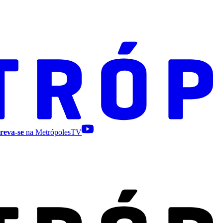
reva-se
na MetrópolesTV