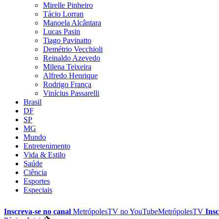
Mirelle Pinheiro
Tácio Lorran
Manoela Alcântara
Lucas Pasin
Tiago Pavinatto
Demétrio Vecchioli
Reinaldo Azevedo
Milena Teixeira
Alfredo Henrique
Rodrigo França
Vinícius Passarelli
Brasil
DF
SP
MG
Mundo
Entretenimento
Vida & Estilo
Saúde
Ciência
Esportes
Especiais
Inscreva-se no canal
MetrópolesTV no
YouTube
MetrópolesTV
Insc