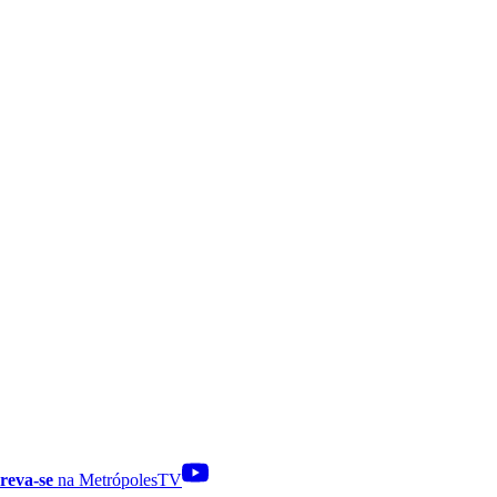
reva-se
na MetrópolesTV