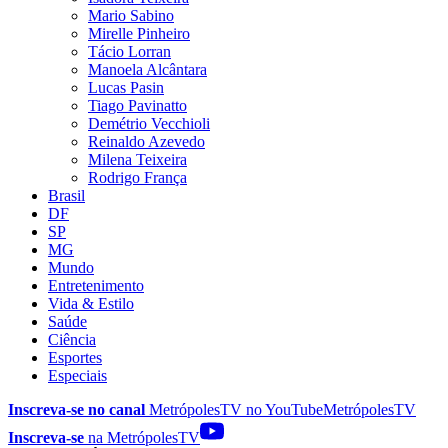
Mario Sabino
Mirelle Pinheiro
Tácio Lorran
Manoela Alcântara
Lucas Pasin
Tiago Pavinatto
Demétrio Vecchioli
Reinaldo Azevedo
Milena Teixeira
Rodrigo França
Brasil
DF
SP
MG
Mundo
Entretenimento
Vida & Estilo
Saúde
Ciência
Esportes
Especiais
Inscreva-se no canal
MetrópolesTV no
YouTube
MetrópolesTV
Inscreva-se
na MetrópolesTV