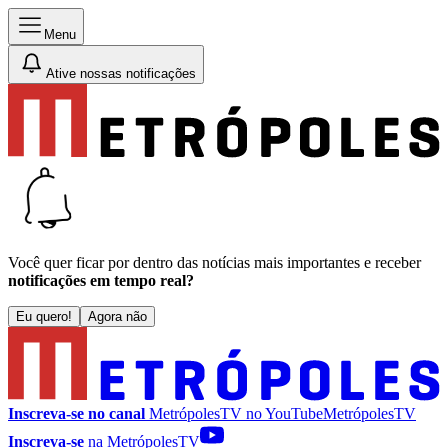
Menu
Ative nossas notificações
Você quer ficar por dentro das notícias mais importantes e receber
notificações em tempo real?
Eu quero!
Agora não
Inscreva-se no canal
MetrópolesTV no
YouTube
MetrópolesTV
Inscreva-se
na MetrópolesTV