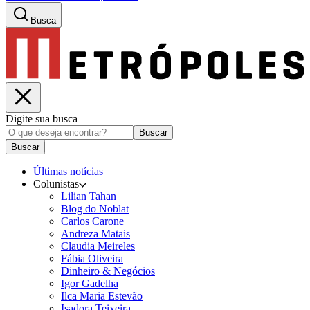
Busca
Digite sua busca
Buscar
Buscar
Últimas notícias
Colunistas
Lilian Tahan
Blog do Noblat
Carlos Carone
Andreza Matais
Claudia Meireles
Fábia Oliveira
Dinheiro & Negócios
Igor Gadelha
Ilca Maria Estevão
Isadora Teixeira