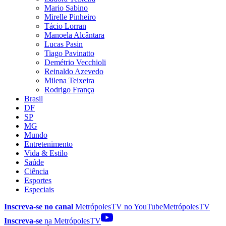
Mario Sabino
Mirelle Pinheiro
Tácio Lorran
Manoela Alcântara
Lucas Pasin
Tiago Pavinatto
Demétrio Vecchioli
Reinaldo Azevedo
Milena Teixeira
Rodrigo França
Brasil
DF
SP
MG
Mundo
Entretenimento
Vida & Estilo
Saúde
Ciência
Esportes
Especiais
Inscreva-se no canal
MetrópolesTV no
YouTube
MetrópolesTV
Inscreva-se
na MetrópolesTV