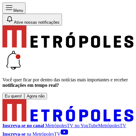
Menu
Ative nossas notificações
Você quer ficar por dentro das notícias mais importantes e receber
notificações em tempo real?
Eu quero!
Agora não
Inscreva-se no canal
MetrópolesTV no
YouTube
MetrópolesTV
Inscreva-se
na MetrópolesTV