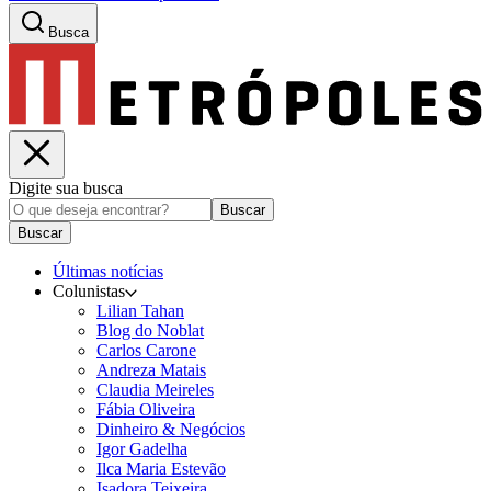
Busca
Digite sua busca
Buscar
Buscar
Últimas notícias
Colunistas
Lilian Tahan
Blog do Noblat
Carlos Carone
Andreza Matais
Claudia Meireles
Fábia Oliveira
Dinheiro & Negócios
Igor Gadelha
Ilca Maria Estevão
Isadora Teixeira