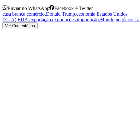
Enviar no WhatsApp
Facebook
Twitter
casa branca
,
comércio
,
Donald Trump
,
economia
,
Estados Unidos
(EUA)
,
EUA
,
exportação
,
exportações
,
importação
,
Mundo
,
negócios
,
Ta
Ver Comentários