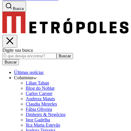
Busca
Digite sua busca
Buscar
Buscar
Últimas notícias
Colunistas
Lilian Tahan
Blog do Noblat
Carlos Carone
Andreza Matais
Claudia Meireles
Fábia Oliveira
Dinheiro & Negócios
Igor Gadelha
Ilca Maria Estevão
Isadora Teixeira