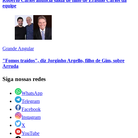
Roberto Carlos anuncia saída de filho de Erasmo Carlos da
equipe
Grande Angular
"Fomos traídos", diz Jorginho Argello, filho de Gim, sobre
Arruda
Siga nossas redes
WhatsApp
Telegram
Facebook
Instagram
X
YouTube