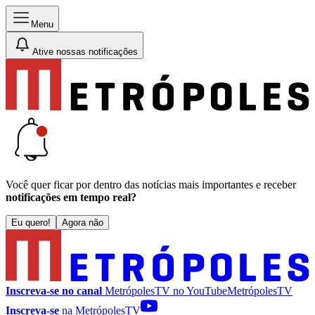
Menu
Ative nossas notificações
Você quer ficar por dentro das notícias mais importantes e receber
notificações em tempo real?
Eu quero!
Agora não
Inscreva-se no canal
MetrópolesTV no
YouTube
MetrópolesTV
Inscreva-se
na MetrópolesTV