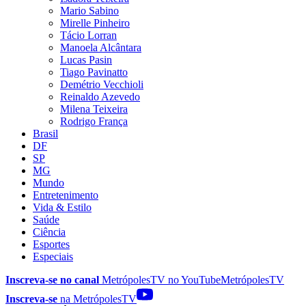
Mario Sabino
Mirelle Pinheiro
Tácio Lorran
Manoela Alcântara
Lucas Pasin
Tiago Pavinatto
Demétrio Vecchioli
Reinaldo Azevedo
Milena Teixeira
Rodrigo França
Brasil
DF
SP
MG
Mundo
Entretenimento
Vida & Estilo
Saúde
Ciência
Esportes
Especiais
Inscreva-se no canal
MetrópolesTV no
YouTube
MetrópolesTV
Inscreva-se
na MetrópolesTV