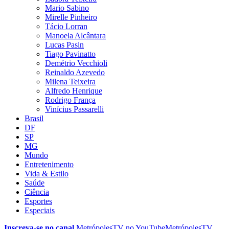
Mario Sabino
Mirelle Pinheiro
Tácio Lorran
Manoela Alcântara
Lucas Pasin
Tiago Pavinatto
Demétrio Vecchioli
Reinaldo Azevedo
Milena Teixeira
Alfredo Henrique
Rodrigo França
Vinícius Passarelli
Brasil
DF
SP
MG
Mundo
Entretenimento
Vida & Estilo
Saúde
Ciência
Esportes
Especiais
Inscreva-se no canal
MetrópolesTV no
YouTube
MetrópolesTV