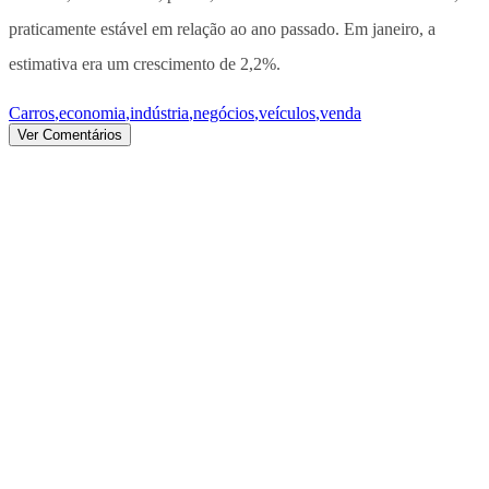
praticamente estável em relação ao ano passado. Em janeiro, a
estimativa era um crescimento de 2,2%.
Carros
,
economia
,
indústria
,
negócios
,
veículos
,
venda
Ver Comentários