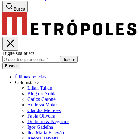
Busca
Digite sua busca
Buscar
Buscar
Últimas notícias
Colunistas
Lilian Tahan
Blog do Noblat
Carlos Carone
Andreza Matais
Claudia Meireles
Fábia Oliveira
Dinheiro & Negócios
Igor Gadelha
Ilca Maria Estevão
Isadora Teixeira