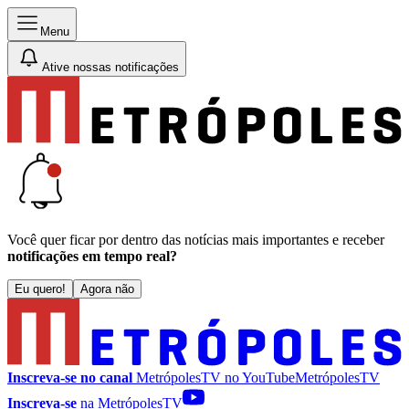
Menu
Ative nossas notificações
Você quer ficar por dentro das notícias mais importantes e receber
notificações em tempo real?
Eu quero!
Agora não
Inscreva-se no canal
MetrópolesTV no
YouTube
MetrópolesTV
Inscreva-se
na MetrópolesTV