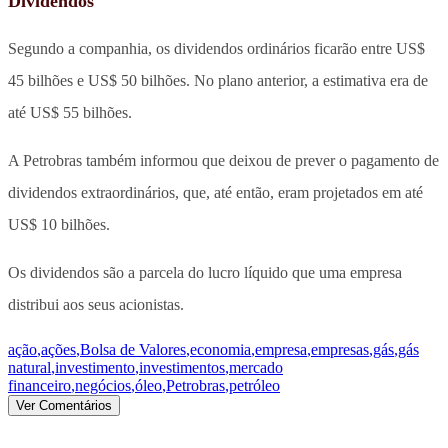
Dividendos
Segundo a companhia, os dividendos ordinários ficarão entre US$
45 bilhões e US$ 50 bilhões. No plano anterior, a estimativa era de
até US$ 55 bilhões.
A Petrobras também informou que deixou de prever o pagamento de
dividendos extraordinários, que, até então, eram projetados em até
US$ 10 bilhões.
Os dividendos são a parcela do lucro líquido que uma empresa
distribui aos seus acionistas.
ação
,
ações
,
Bolsa de Valores
,
economia
,
empresa
,
empresas
,
gás
,
gás
natural
,
investimento
,
investimentos
,
mercado
financeiro
,
negócios
,
óleo
,
Petrobras
,
petróleo
Ver Comentários