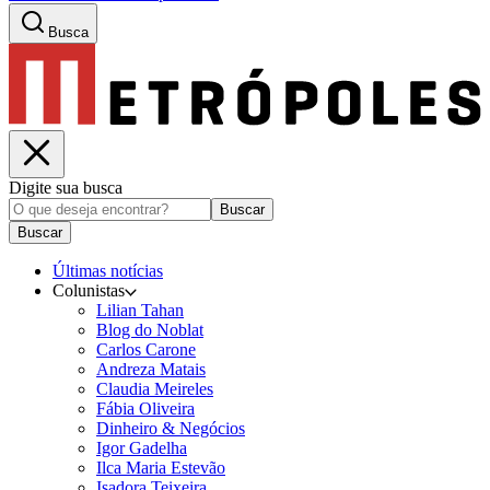
Busca
Digite sua busca
Buscar
Buscar
Últimas notícias
Colunistas
Lilian Tahan
Blog do Noblat
Carlos Carone
Andreza Matais
Claudia Meireles
Fábia Oliveira
Dinheiro & Negócios
Igor Gadelha
Ilca Maria Estevão
Isadora Teixeira