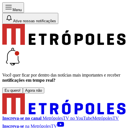
Menu
Ative nossas notificações
Você quer ficar por dentro das notícias mais importantes e receber
notificações em tempo real?
Eu quero!
Agora não
Inscreva-se no canal
MetrópolesTV no
YouTube
MetrópolesTV
Inscreva-se
na MetrópolesTV