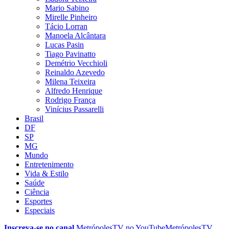
Mario Sabino
Mirelle Pinheiro
Tácio Lorran
Manoela Alcântara
Lucas Pasin
Tiago Pavinatto
Demétrio Vecchioli
Reinaldo Azevedo
Milena Teixeira
Alfredo Henrique
Rodrigo França
Vinícius Passarelli
Brasil
DF
SP
MG
Mundo
Entretenimento
Vida & Estilo
Saúde
Ciência
Esportes
Especiais
Inscreva-se no canal
MetrópolesTV no
YouTube
MetrópolesTV