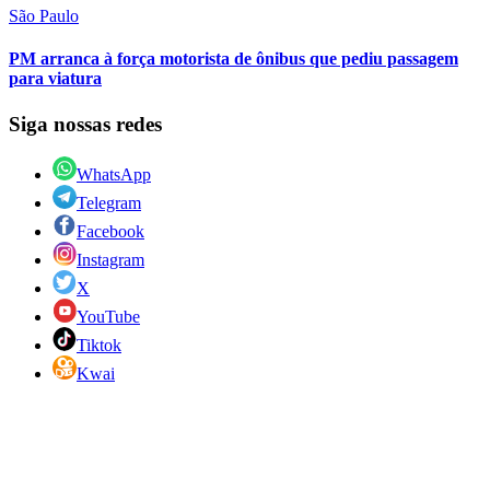
São Paulo
PM arranca à força motorista de ônibus que pediu passagem
para viatura
Siga nossas redes
WhatsApp
Telegram
Facebook
Instagram
X
YouTube
Tiktok
Kwai