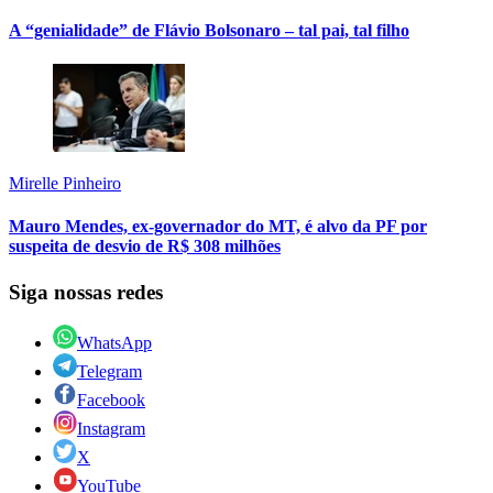
A “genialidade” de Flávio Bolsonaro – tal pai, tal filho
Mirelle Pinheiro
Mauro Mendes, ex-governador do MT, é alvo da PF por
suspeita de desvio de R$ 308 milhões
Siga nossas redes
WhatsApp
Telegram
Facebook
Instagram
X
YouTube