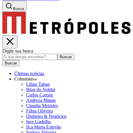
Busca
Digite sua busca
Buscar
Buscar
Últimas notícias
Colunistas
Lilian Tahan
Blog do Noblat
Carlos Carone
Andreza Matais
Claudia Meireles
Fábia Oliveira
Dinheiro & Negócios
Igor Gadelha
Ilca Maria Estevão
Isadora Teixeira