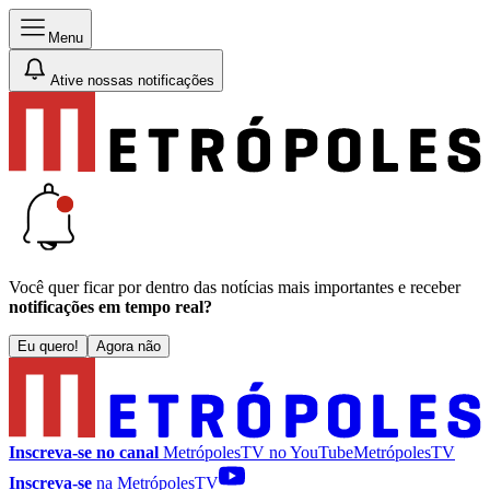
Menu
Ative nossas notificações
Você quer ficar por dentro das notícias mais importantes e receber
notificações em tempo real?
Eu quero!
Agora não
Inscreva-se no canal
MetrópolesTV no
YouTube
MetrópolesTV
Inscreva-se
na MetrópolesTV