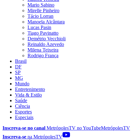
Mario Sabino
Mirelle Pinheiro
Tácio Lorran
Manoela Alcântara
Lucas Pasin
Tiago Pavinatto
Demétrio Vecchioli
Reinaldo Azevedo
Milena Teixeira
Rodrigo França
Brasil
DF
SP
MG
Mundo
Entretenimento
Vida & Estilo
Saúde
Ciência
Esportes
Especiais
Inscreva-se no canal
MetrópolesTV no
YouTube
MetrópolesTV
Inscreva-se
na MetrópolesTV