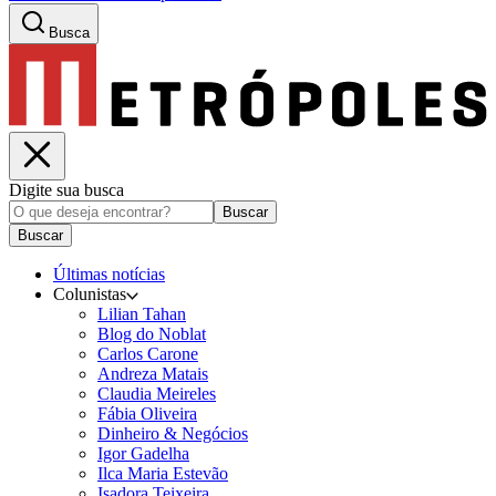
Busca
Digite sua busca
Buscar
Buscar
Últimas notícias
Colunistas
Lilian Tahan
Blog do Noblat
Carlos Carone
Andreza Matais
Claudia Meireles
Fábia Oliveira
Dinheiro & Negócios
Igor Gadelha
Ilca Maria Estevão
Isadora Teixeira