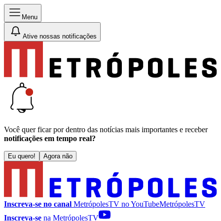
Menu
Ative nossas notificações
Você quer ficar por dentro das notícias mais importantes e receber
notificações em tempo real?
Eu quero!
Agora não
Inscreva-se no canal
MetrópolesTV no
YouTube
MetrópolesTV
Inscreva-se
na MetrópolesTV