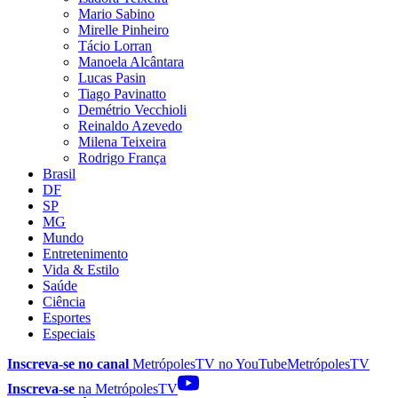
Mario Sabino
Mirelle Pinheiro
Tácio Lorran
Manoela Alcântara
Lucas Pasin
Tiago Pavinatto
Demétrio Vecchioli
Reinaldo Azevedo
Milena Teixeira
Rodrigo França
Brasil
DF
SP
MG
Mundo
Entretenimento
Vida & Estilo
Saúde
Ciência
Esportes
Especiais
Inscreva-se no canal
MetrópolesTV no
YouTube
MetrópolesTV
Inscreva-se
na MetrópolesTV