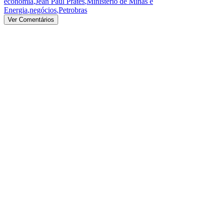
economia
,
Jean Paul Prates
,
Ministério de Minas e
Energia
,
negócios
,
Petrobras
Ver Comentários